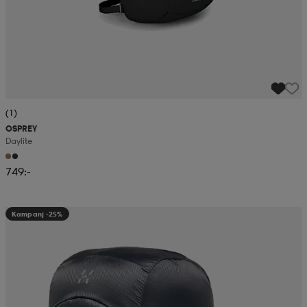
(1)
OSPREY
Daylite
749:-
Kampanj -25%