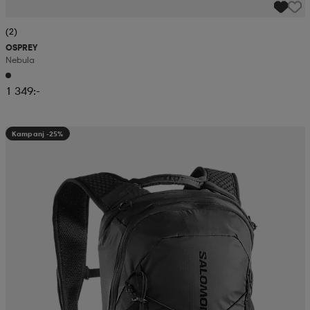
(2)
OSPREY
Nebula
1 349:-
Kampanj -25%