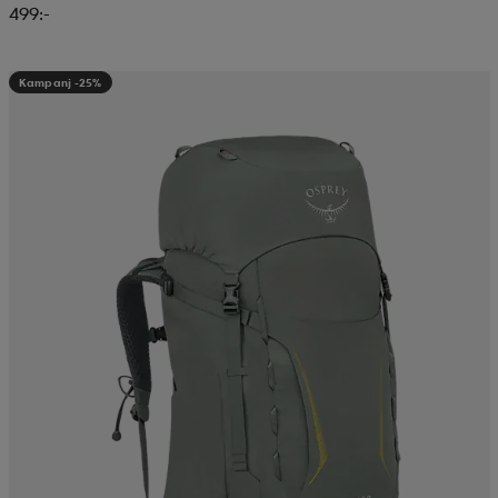
499:-
Kampanj -25%