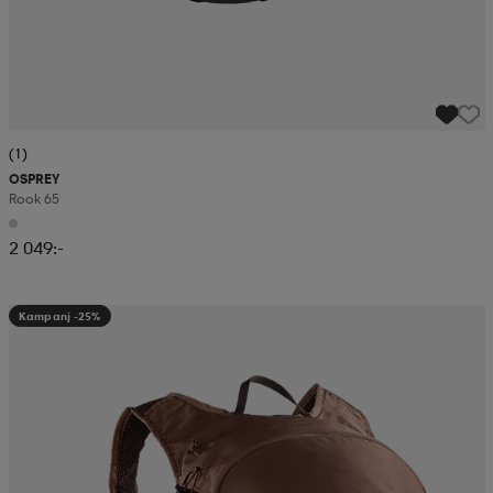
(1)
OSPREY
Rook 65
2 049:-
Kampanj -25%