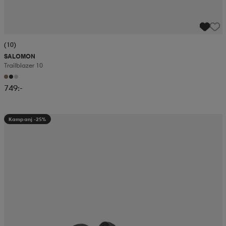
(10)
SALOMON
Trailblazer 10
749:-
Kampanj -25%