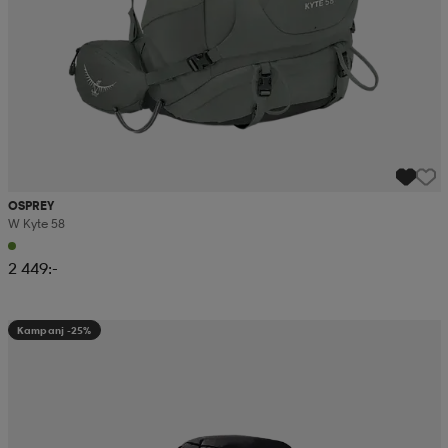
OSPREY
W Kyte 58
2 449:-
Kampanj -25%