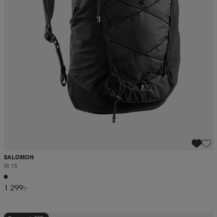
SALOMON
Xt 15
1 299:-