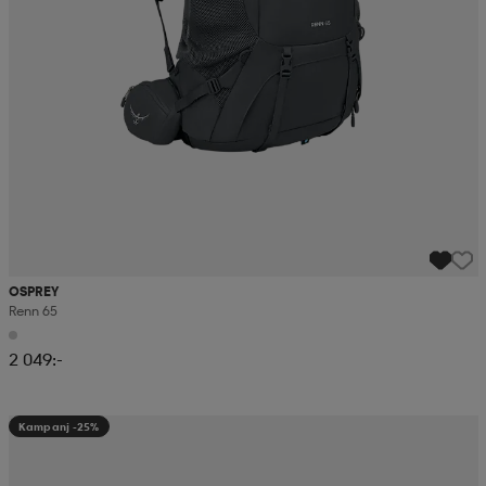
OSPREY
Renn 65
2 049:-
Kampanj -25%