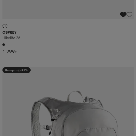
(1)
OSPREY
Hikelite 26
1 299:-
Kampanj -25%