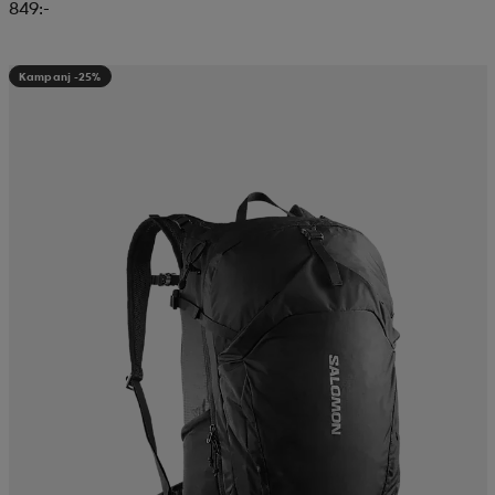
849:-
Kampanj -25%