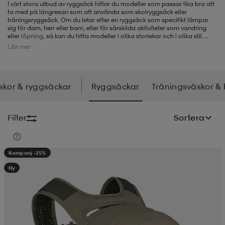
I vårt stora utbud av ryggsäck hittar du modeller som
passar lika bra att
ta med på långresan som att använda som skolryggsäck eller
-BH
ngsskor
öjor & skjortor
ngsskor
ingsskor
träningsryggsäck. Om du letar efter en ryggsäck som specifikt lämpar
sig för dam, herr eller barn, eller för särskilda aktiviteter som vandring
eller
löpning
, så kan du hitta modeller i olika storlekar och i olika stil.
Vissa fungerar utmärkt för skid- och snowboardåkning, medan andra är
Läs mer
mer designade för arbete och resor. Vårt sortiment kommer från märken
ar
ingsskor
n
ingsskor
ts & toppar
or
som
Nike
,
adidas
,
Peak Performance,
Osprey
,
Haglöfs
och många fler, så
du har stora valmöjligheter hos oss när du letar efter en ny ryggsäck.
skor & ryggsäckar
Ryggsäckar
Träningsväskor &
n
kor
kor
öjor & skjortor
usskor
Filter
Sortera
öjor & skjortor
skor
r
skor
n
tskor
Kampanj -25%
Ny
 & klänningar
or
r & pannband
or
 & klänningar
-/Tennisskor
r
andy-/Handbollsskor
kar & vantar
andy-/Handbollsskor
ller
ler