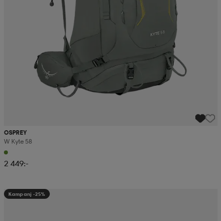
OSPREY
W Kyte 58
2 449:-
Kampanj -25%