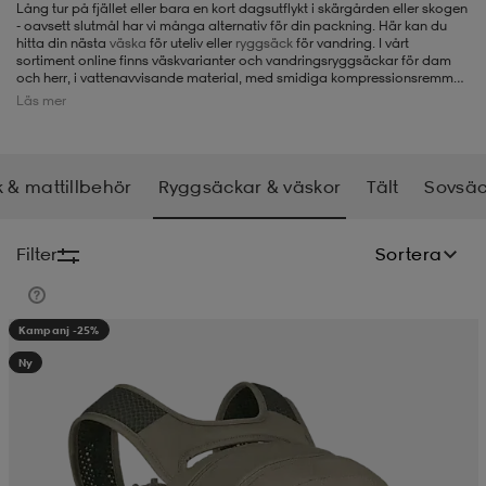
Lång tur på fjället eller bara en kort dagsutflykt i skärgården eller skogen
- oavsett slutmål har vi många alternativ för din packning. Här kan du
-BH
ngsskor
öjor & skjortor
ngsskor
ingsskor
hitta din nästa
väska
för uteliv eller
ryggsäck
för vandring. I vårt
sortiment online finns väskvarianter och vandringsryggsäckar för dam
och herr, i vattenavvisande material, med smidiga kompressionsremmar
och med smarta funktioner som inbyggt regnskydd och fack för sovsäck.
Läs mer
ar
ingsskor
n
ingsskor
ts & toppar
or
 & mattillbehör
Ryggsäckar & väskor
Tält
Sovsäc
n
kor
kor
öjor & skjortor
usskor
Filter
Sortera
öjor & skjortor
skor
r
skor
n
tskor
Kampanj -25%
Ny
 & klänningar
or
r & pannband
or
 & klänningar
-/Tennisskor
r
andy-/Handbollsskor
kar & vantar
andy-/Handbollsskor
ller
ler