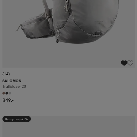
(14)
SALOMON
Trailblazer 20
849:-
Kampanj -25%