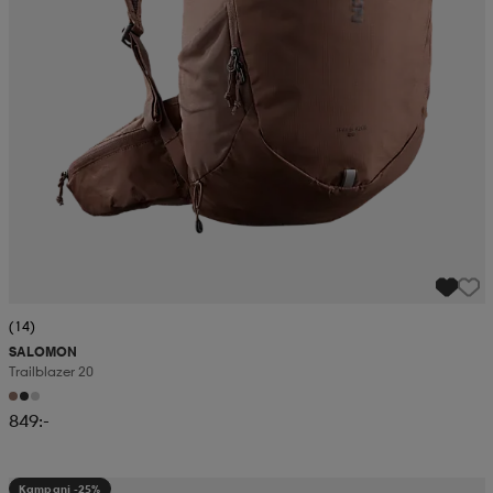
(14)
SALOMON
Trailblazer 20
849:-
Kampanj -25%