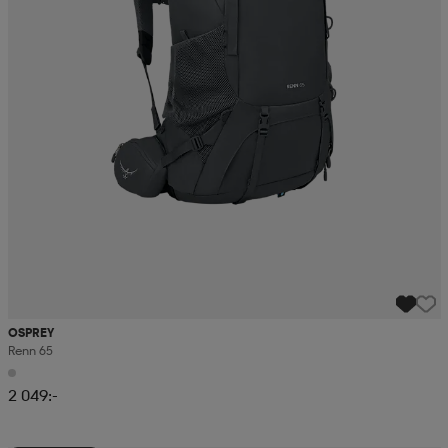
OSPREY
Renn 65
2 049:-