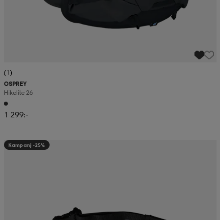
(1)
OSPREY
Hikelite 26
1 299:-
Kampanj -25%