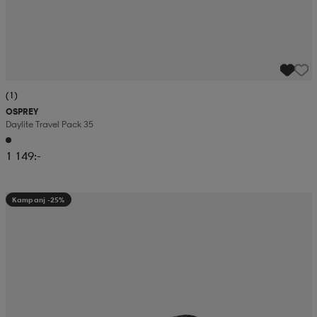
(1)
OSPREY
Daylite Travel Pack 35
1 149:-
Kampanj -25%