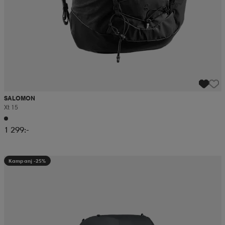
SALOMON
Xt 15
1 299:-
Kampanj -25%