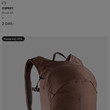
(1)
OSPREY
Rook 65
2 049:-
Kampanj -25%