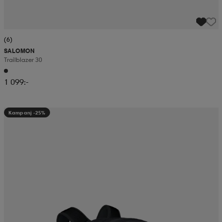
(6)
SALOMON
Trailblazer 30
1 099:-
Kampanj -25%