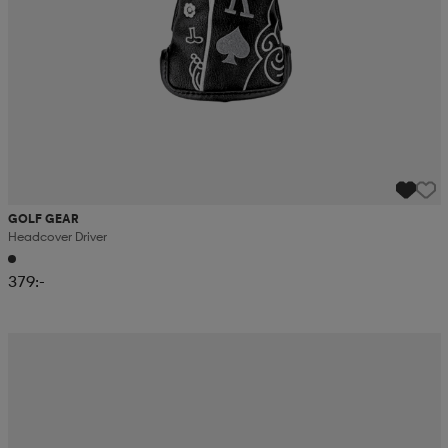
GOLF GEAR
Headcover Driver
379:-