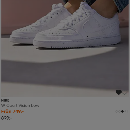
NIKE
W Court Vision Low
Från 749:-
+1
899:-