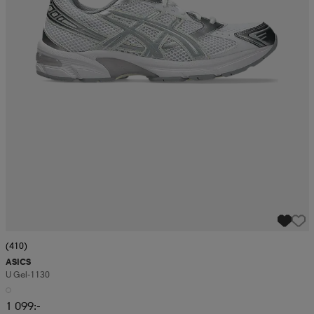
(410)
ASICS
U Gel-1130
1 099:-