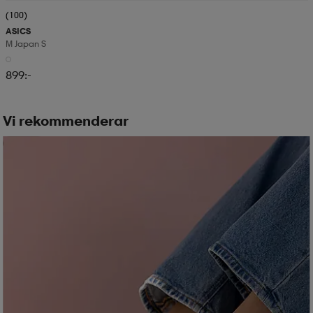
(100)
ASICS
M Japan S
899:-
Vi rekommenderar
Member