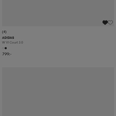
(4)
ADIDAS
W Vl Court 3.0
799:-