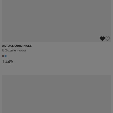
ADIDAS ORIGINALS
U Gazelle Indoor
1 449:-