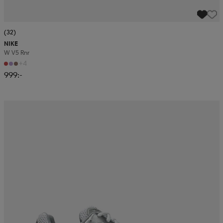
(32)
NIKE
W V5 Rnr
+4
999:-