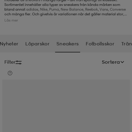
Sortimentet innehåller alla typer av sneakers från kända märken som
bland annat
adidas
,
Nike
,
Puma
,
New Balance
,
Reebok
,
Vans
,
Converse
-BH
ngsskor
öjor & skjortor
ngsskor
ingsskor
och många fler. Och givetvis är variationen när det gäller material stor,
så att vi erbjuder många varianter oavsett om du letar efter skor i tyg
Läs mer
eller skor i skinn och mocka. Det finns alltså många alternativ för dig som
letar efter nya sneakers för dam.
ar
ingsskor
n
ingsskor
ts & toppar
or
Nyheter
Löparskor
Sneakers
Fotbollsskor
Trän
n
kor
kor
öjor & skjortor
usskor
Filter
Sortera
öjor & skjortor
skor
r
skor
n
tskor
 & klänningar
or
r & pannband
or
 & klänningar
-/Tennisskor
r
andy-/Handbollsskor
kar & vantar
andy-/Handbollsskor
ller
ler