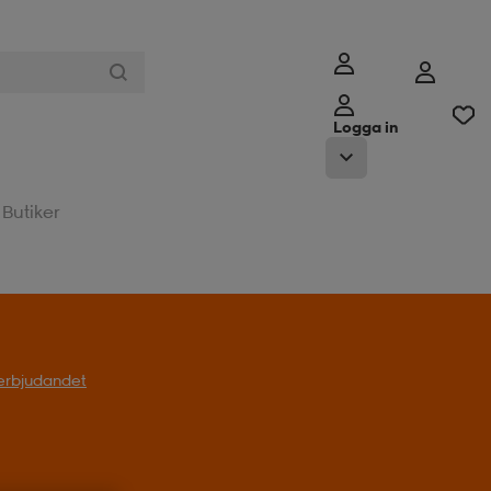
Logga in
Butiker
l erbjudandet