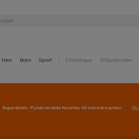
Herr
Barn
Sport
Föreningar
Erbjudanden
Superdeals – Fynda utvalda favoriter till extra bra priser.
Til