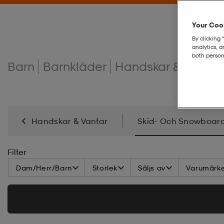
Your Cook
By clicking 
analytics, 
both person
Barn
Barnkläder
Handskar & vantar 
Handskar & Vantar
Skid- Och Snowboar
Filter
Dam/Herr/Barn
Storlek
Säljs av
Varumärk