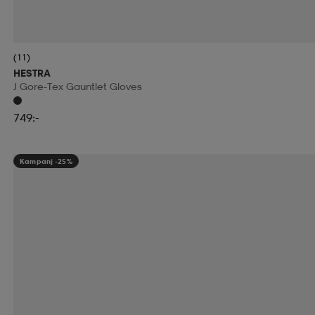
(11)
HESTRA
J Gore-Tex Gauntlet Gloves
749:-
Kampanj -25%