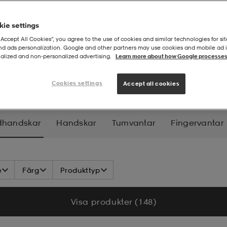
ie settings
“Accept All Cookies”, you agree to the use of cookies and similar technologies for sit
and ads personalization. Google and other partners may use cookies and mobile ad id
alized and non‑personalized advertising.
Learn more about how Google processes
- Barn
Skid- och snowboardhandskar
Cookies settings
Accept all cookies
dhandskar
Handskar
Tumvantar
Fingervantar
e
Färg
Produkttyp
Visa produkter (148)