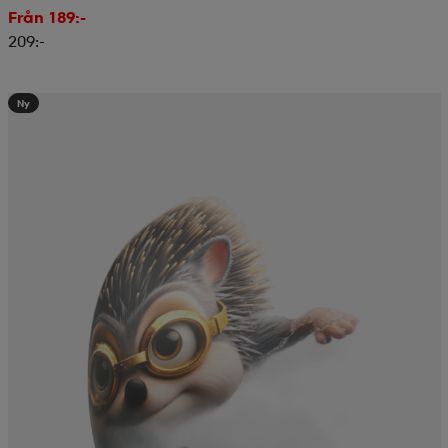
Från 189:-
209:-
Ny