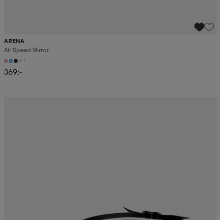
ARENA
Air Speed Mirror
+1
369:-