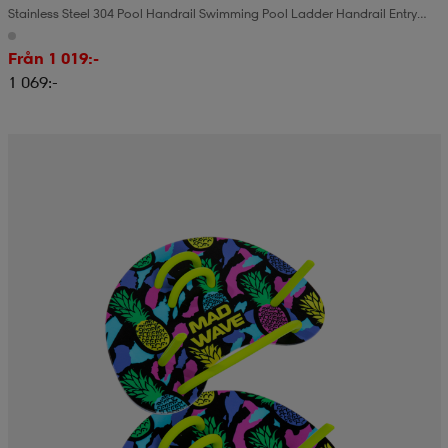
Stainless Steel 304 Pool Handrail Swimming Pool Ladder Handrail Entry
Ladder With Base Plate
Från 1 019:-
1 069:-