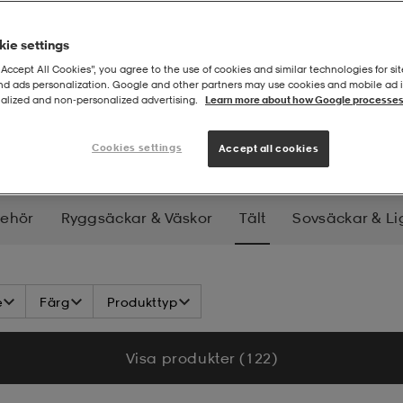
ie settings
“Accept All Cookies”, you agree to the use of cookies and similar technologies for sit
and ads personalization. Google and other partners may use cookies and mobile ad id
alized and non‑personalized advertising.
Learn more about how Google processes
Cookies settings
Accept all cookies
behör
Ryggsäckar & Väskor
Tält
Sovsäckar & L
p
Hygien & Hälsa
e
Färg
Produkttyp
Visa produkter (122)