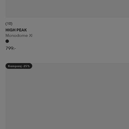
(10)
HIGH PEAK
Monodome Xl
799:-
Kampanj -25%