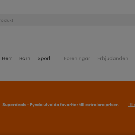
Herr
Barn
Sport
Föreningar
Erbjudanden
Superdeals – Fynda utvalda favoriter till extra bra priser.
Til