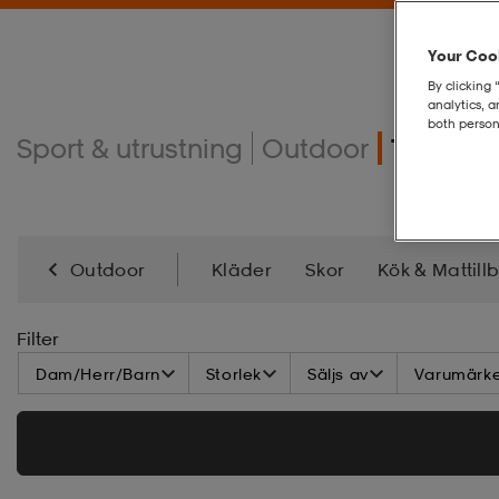
Your Cook
By clicking 
analytics, 
both person
Sport & utrustning
Outdoor
Tält
Outdoor
Kläder
Skor
Kök & Mattill
Lampor, Belysning & Ladda
Verktyg & Redska
Filter
Dam/Herr/Barn
Storlek
Säljs av
Varumärk