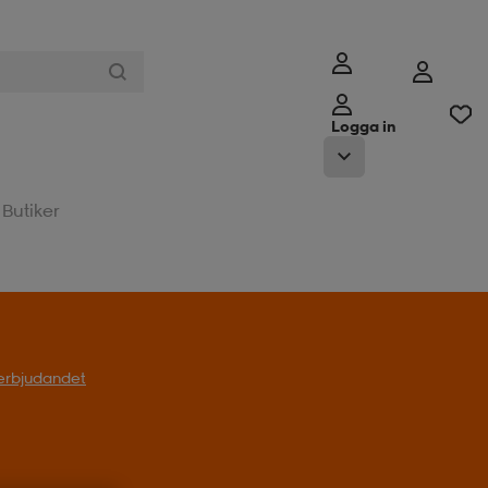
Logga in
Butiker
l erbjudandet