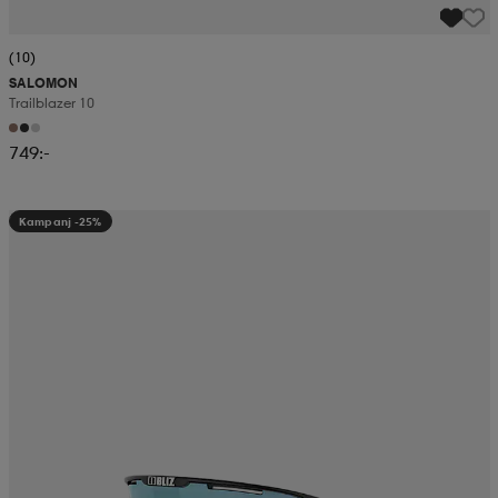
(10)
SALOMON
Trailblazer 10
749:-
Kampanj -25%