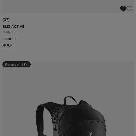
(37)
BLIZ ACTIVE
Matrix
+1
899:-
Kampanj -25%