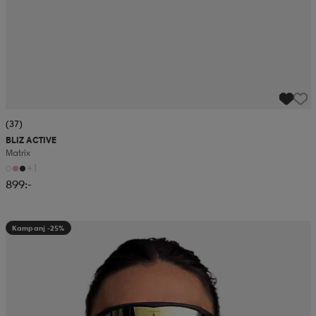
(37)
BLIZ ACTIVE
Matrix
+1
899:-
Kampanj -25%