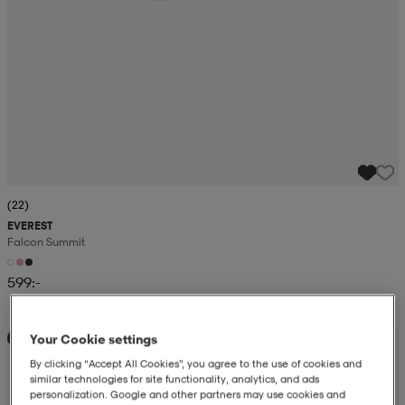
(22)
EVEREST
Falcon Summit
599:-
Your Cookie settings
Kampanj -25%
By clicking “Accept All Cookies”, you agree to the use of cookies and
similar technologies for site functionality, analytics, and ads
personalization. Google and other partners may use cookies and