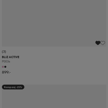
(3)
BLIZ ACTIVE
P003s
899:-
Kampanj -25%