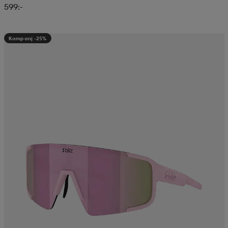
599:-
Kampanj -25%