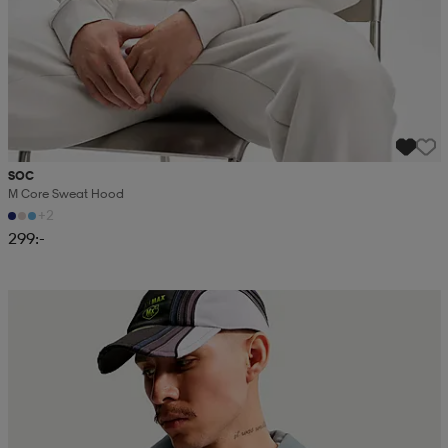
SOC
M Core Sweat Hood
+2
299:-