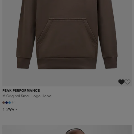
PEAK PERFORMANCE
M Original Small Logo Hood
+1
1 299:-
2 för 499:-