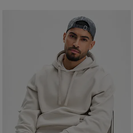
2 för 499:-