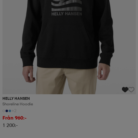
HELLY HANSEN
Shoreline Hoodie
+2
Från 960:-
1 200:-