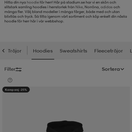
Hitta din nya
hoodie
för herr! Här på stadium.se har vi en skön och
slitstark samling hoodies i herrstorlek från
Nike
, Norröna,
adidas
och
-BH
ngsskor
öjor & skjortor
ngsskor
ingsskor
många fler. Välj bland modeller i många färger, både med och utan
blixtlås och tryck. Så titta igenom vårt sortiment och köp enkelt din nästa
hoodie för herr här i vår webbshop.
ar
ingsskor
n
ingsskor
ts & toppar
or
Tröjor
Hoodies
Sweatshirts
Fleecetröjor
n
kor
kor
öjor & skjortor
usskor
Filter
Sortera
öjor & skjortor
skor
r
skor
n
tskor
Kampanj -25%
 & klänningar
or
r & pannband
or
 & klänningar
-/Tennisskor
r
andy-/Handbollsskor
kar & vantar
andy-/Handbollsskor
ller
ler