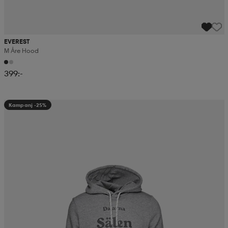
EVEREST
M Åre Hood
399:-
Kampanj -25%