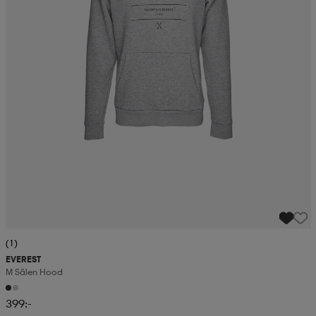
(1)
EVEREST
M Sälen Hood
399:-