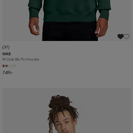
(37)
NIKE
M Club Bb Po Hoodie
+6
749:-