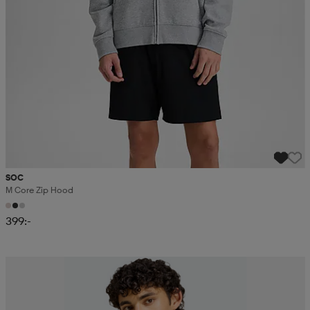
SOC
M Core Zip Hood
399:-