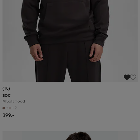
(10)
SOC
M Soft Hood
+2
399:-