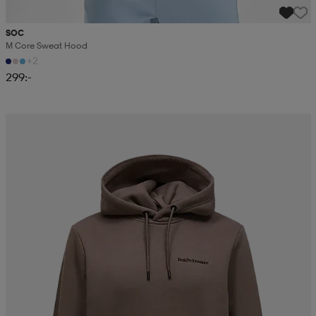
SOC
M Core Sweat Hood
+2
299:-