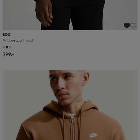
SOC
M Core Zip Hood
399:-