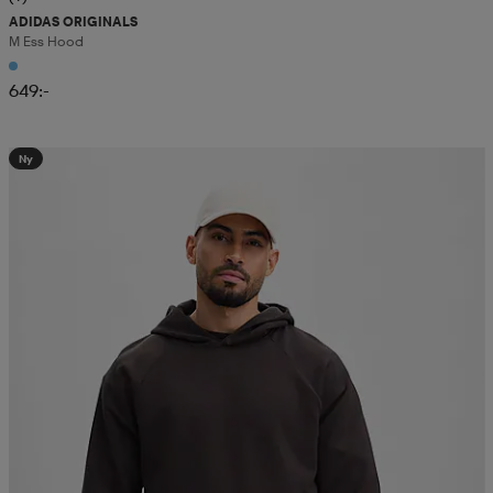
ADIDAS ORIGINALS
M Ess Hood
649:-
Ny