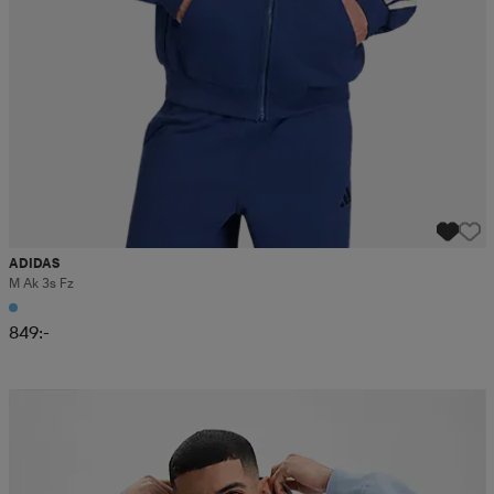
ADIDAS
M Ak 3s Fz
849:-
2 för 499:-