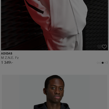
ADIDAS
M Z.n.e. Fz
1 349:-
+3