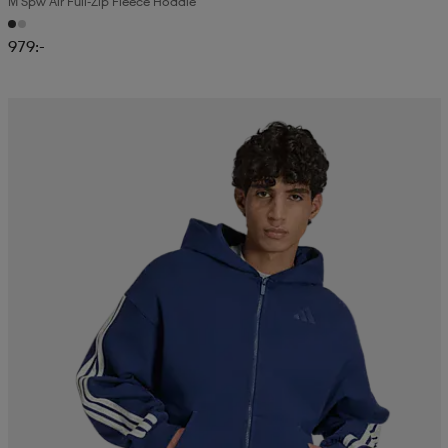
M Spw Air Full-Zip Fleece Hoddie
979:-