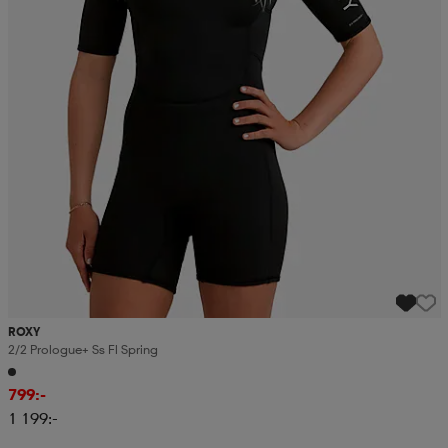
ROXY
2/2 Prologue+ Ss Fl Spring
799:-
1 199:-