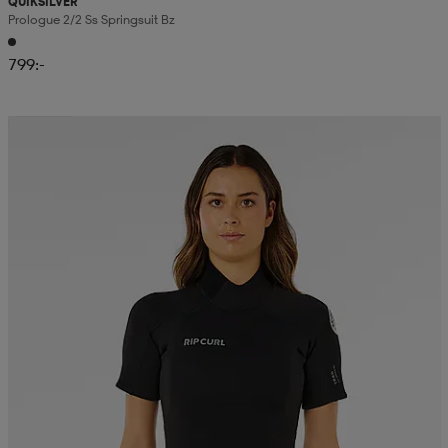
QUIKSILVER
Prologue 2/2 Ss Springsuit Bz
799:-
Sänkt pris