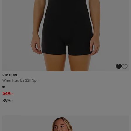
RIP CURL
Wms Trad Bz 22fl Spr
549:-
899:-
Sänkt pris