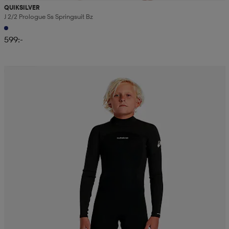
QUIKSILVER
J 2/2 Prologue Ss Springsuit Bz
599:-
Sänkt pris