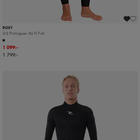
ROXY
3/2 Prologue+ Bz Fl Full
1 099:-
1 799:-