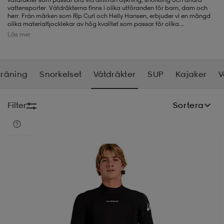
vattensporter. Våtdräkterna finns i olika utföranden för barn, dam och
herr. Från märken som Rip Curl och Helly Hansen, erbjuder vi en mängd
-BH
ngsskor
öjor & skjortor
ngsskor
ingsskor
olika materialtjocklekar av hög kvalitet som passar för olika
vattentemperaturer, allt för att göra det så enkelt som möjligt för dig att
Läs mer
hitta din perfekta våtdräkt online.
ar
ingsskor
n
ingsskor
ts & toppar
or
träning
Snorkelset
Våtdräkter
SUP
Kajaker
V
n
kor
kor
öjor & skjortor
usskor
Filter
Sortera
öjor & skjortor
skor
r
skor
n
tskor
Sänkt pris
 & klänningar
or
r & pannband
or
 & klänningar
-/Tennisskor
r
andy-/Handbollsskor
kar & vantar
andy-/Handbollsskor
ller
ler