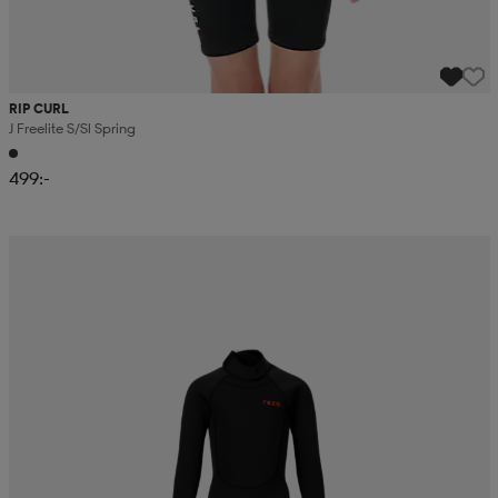
RIP CURL
J Freelite S/sl Spring
499:-