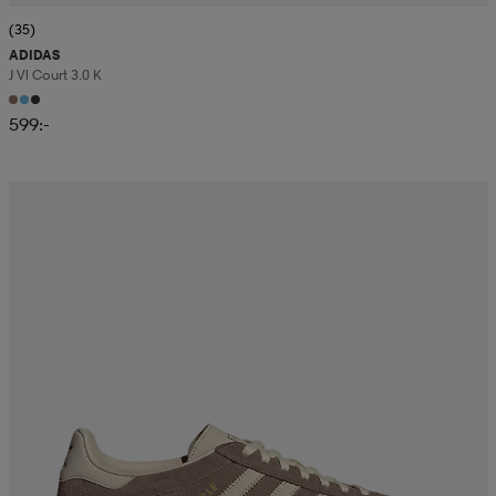
(35)
ADIDAS
J Vl Court 3.0 K
599:-