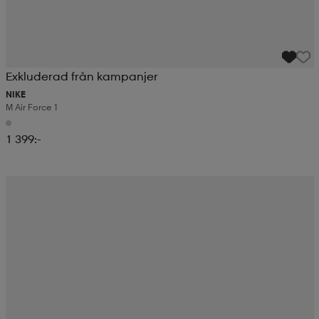
Exkluderad från kampanjer
NIKE
M Air Force 1
1 399:-