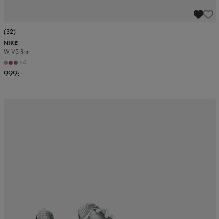
(32)
NIKE
W V5 Rnr
+4
999:-