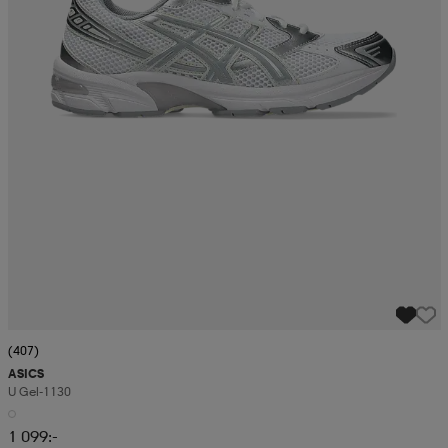
(407)
ASICS
U Gel-1130
1 099:-