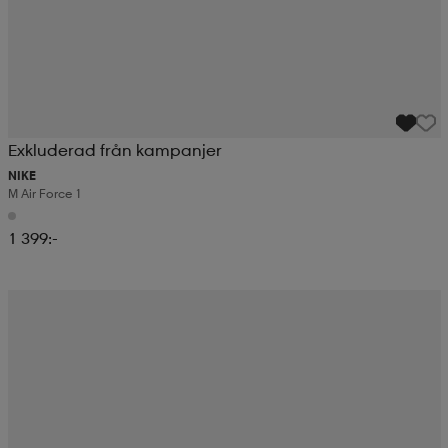
Exkluderad från kampanjer
NIKE
M Air Force 1
1 399:-