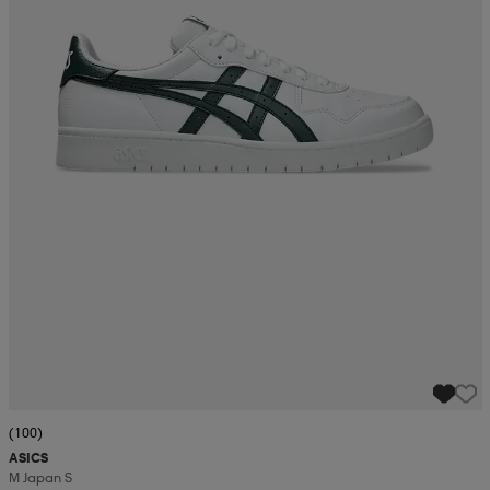
(100)
ASICS
M Japan S