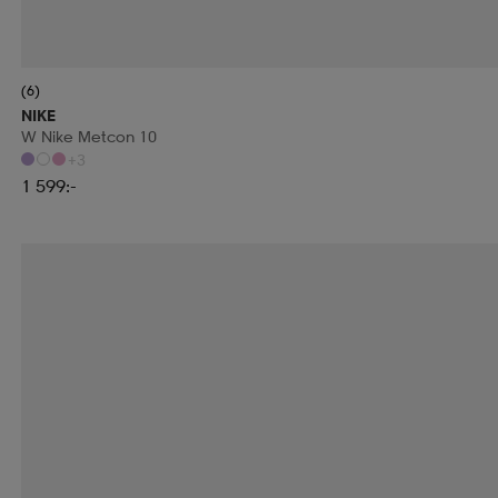
(6)
NIKE
W Nike Metcon 10
+3
1 599:-