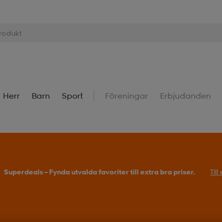
Herr
Barn
Sport
Föreningar
Erbjudanden
Superdeals – Fynda utvalda favoriter till extra bra priser.
Til