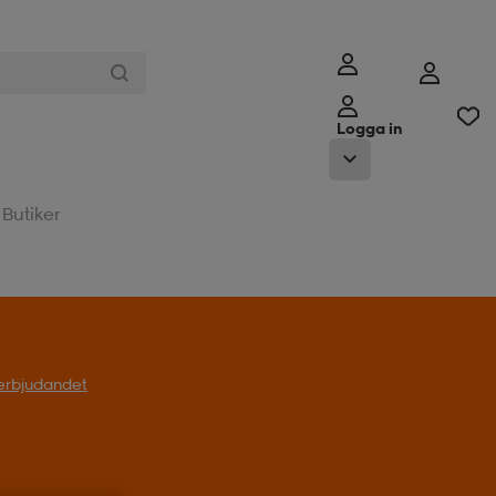
Logga in
Butiker
l erbjudandet