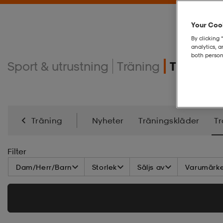
Your Cook
By clicking 
analytics, 
both person
Sport & utrustning
Träning
Tränings
Träning
Nyheter
Träningskläder
Tr
Energi
Kampsport
Filter
Dam/Herr/Barn
Storlek
Säljs av
Varumärk