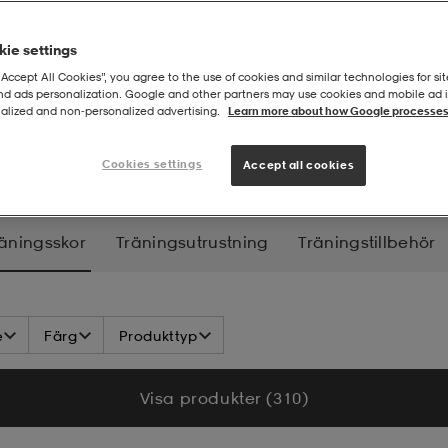
ie settings
“Accept All Cookies”, you agree to the use of cookies and similar technologies for sit
and ads personalization. Google and other partners may use cookies and mobile ad id
alized and non‑personalized advertising.
Learn more about how Google processes
skor
Cookies settings
Accept all cookies
äningsskor
Träningsutrustning
Träningstillbehör
e
Färg
Produkttyp
Visa produkter (310)