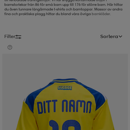
barnstorlekar från 86 för små barn upp till 176 för större barn. Här hittar
du även tunnare långärmade t-shirts och barntoppar. Massor av andra
-BH
ngsskor
öjor & skjortor
ngsskor
ingsskor
fina och praktiska plagg hittar du bland våra övriga
barnkläder
.
ar
ingsskor
n
ingsskor
ts & toppar
or
Filter
Sortera
n
kor
kor
öjor & skjortor
usskor
öjor & skjortor
skor
r
skor
n
tskor
 & klänningar
or
r & pannband
or
 & klänningar
-/Tennisskor
r
andy-/Handbollsskor
kar & vantar
andy-/Handbollsskor
ller
ler