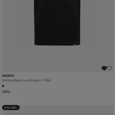
ADIDAS
Adidas Messi Icon Graphic T-Shirt
399:-
2 för 299:-