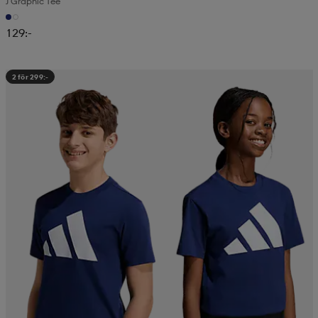
J Graphic Tee
129:-
2 för 299:-