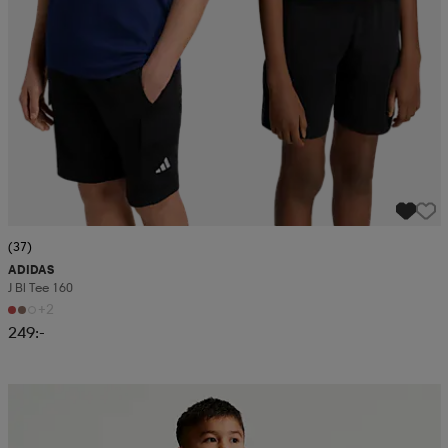
(37)
ADIDAS
J Bl Tee 160
+2
249:-