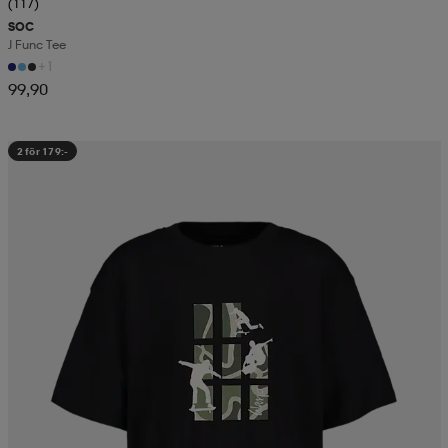
(117)
SOC
J Func Tee
+1
99,90
2 för 179:-