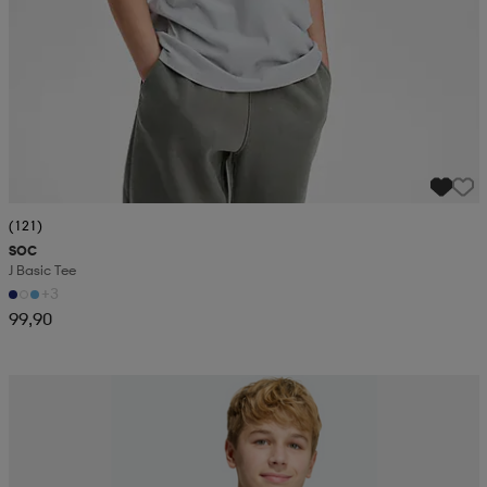
(121)
SOC
J Basic Tee
+3
99,90