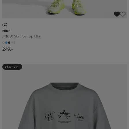
(2)
NIKE
J Nk Df Multi Ss Top Hbr
+1
249:-
2 för 179:-