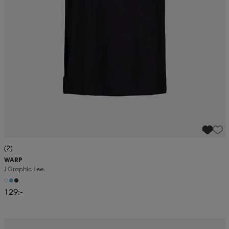
(2)
WARP
J Graphic Tee
129:-