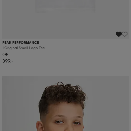
PEAK PERFORMANCE
J Original Small Logo Tee
399:-
2 för 179:-