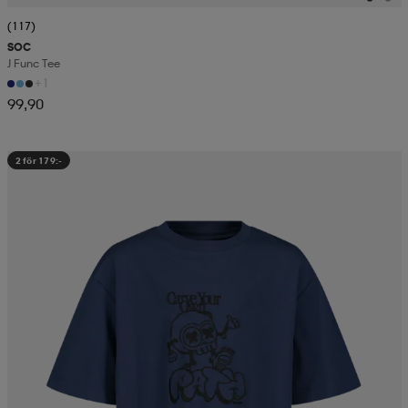
(117)
SOC
J Func Tee
+1
99,90
2 för 179:-