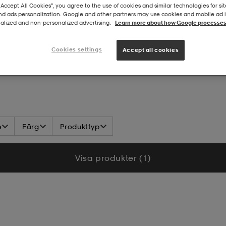
“Accept All Cookies”, you agree to the use of cookies and similar technologies for sit
and ads personalization. Google and other partners may use cookies and mobile ad id
alized and non‑personalized advertising.
Learn more about how Google processes
Cookies settings
Accept all cookies
e
Färg
Produkttyp
Visa produkter (1)