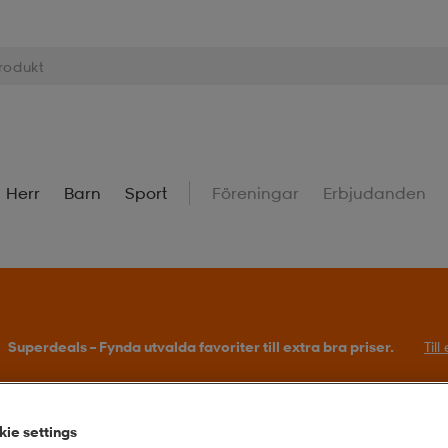
Herr
Barn
Sport
Föreningar
Erbjudanden
Superdeals – Fynda utvalda favoriter till extra bra priser.
Til
ie settings