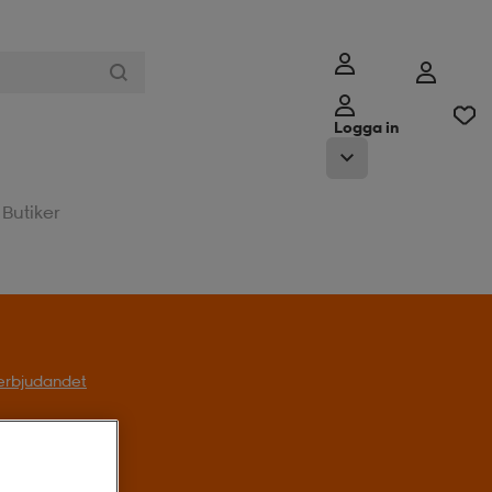
Logga in
Butiker
l erbjudandet