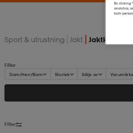
By clicking 
analytics, 
both person
Sport & utrustning
Jakt
Jaktkängor
Filter
Dam/Herr/Barn
Storlek
Säljs av
Varumärk
Filter