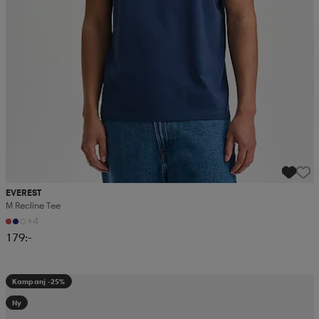
EVEREST
M Recline Tee
+4
179:-
Kampanj -25%
Ny