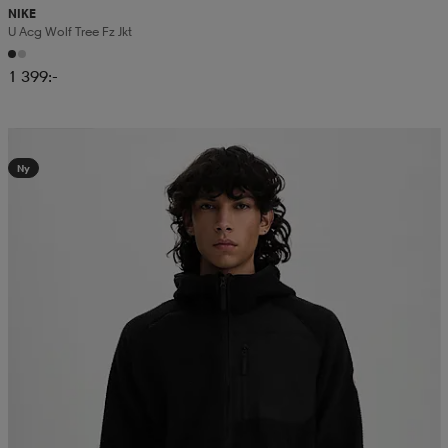
NIKE
U Acg Wolf Tree Fz Jkt
1 399:-
Kampanj -25%
Ny