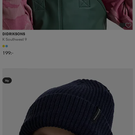
DIDRIKSONS
K Southwest 9
199:-
Kampanj -25%
Ny