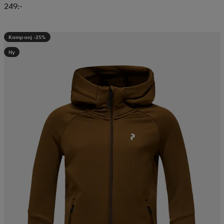
249:-
Kampanj -25%
Ny