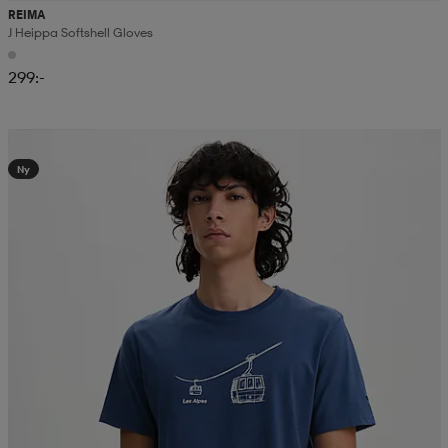
REIMA
J Heippa Softshell Gloves
299:-
Kampanj -25%
Ny