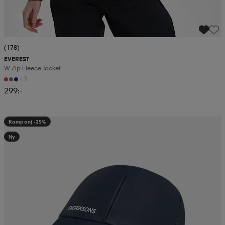
(178)
EVEREST
W Zip Fleece Jacket
+3
299:-
Kampanj -25%
Ny