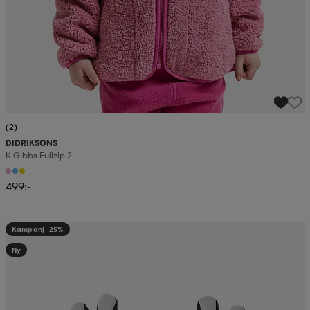
(2)
DIDRIKSONS
K Gibbs Fullzip 2
499:-
Kampanj -25%
Ny