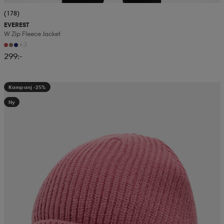
(178)
EVEREST
W Zip Fleece Jacket
+3
299:-
Kampanj -25%
Ny