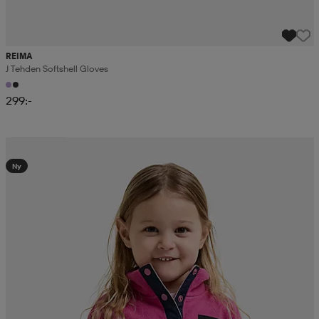
REIMA
J Tehden Softshell Gloves
299:-
Kampanj -25%
Ny