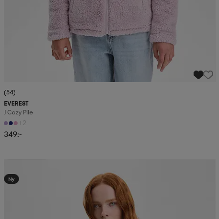
(54)
EVEREST
J Cozy Pile
+2
349:-
Kampanj -25%
Ny