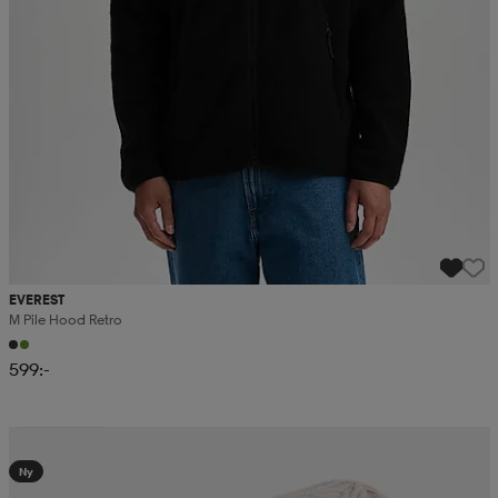
EVEREST
M Pile Hood Retro
599:-
Kampanj -25%
Ny