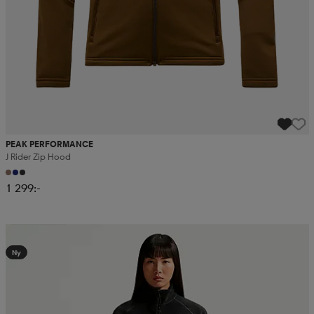
PEAK PERFORMANCE
J Rider Zip Hood
1 299:-
Kampanj -25%
Ny