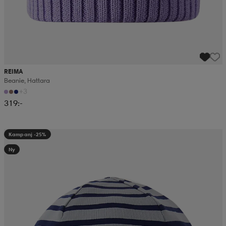
REIMA
Beanie, Hattara
+3
319:-
Kampanj -25%
Ny