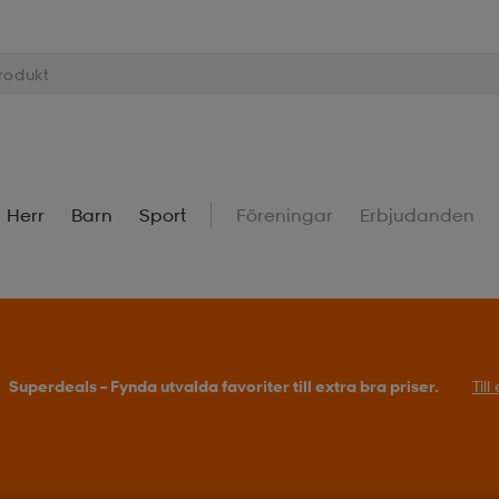
Herr
Barn
Sport
Föreningar
Erbjudanden
Superdeals – Fynda utvalda favoriter till extra bra priser.
Til