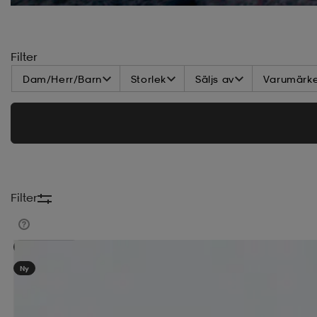
Filter
Dam/Herr/Barn
Storlek
Säljs av
Varumärk
Filter
Kampanj -25%
Ny