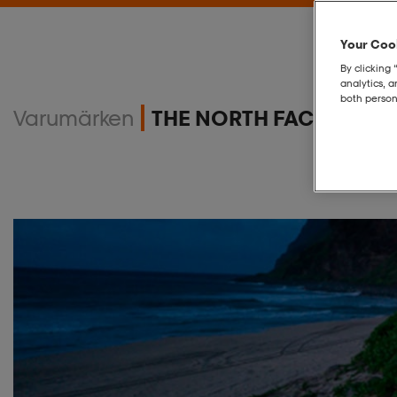
Your Cook
By clicking 
analytics, 
both person
Varumärken
THE NORTH FACE