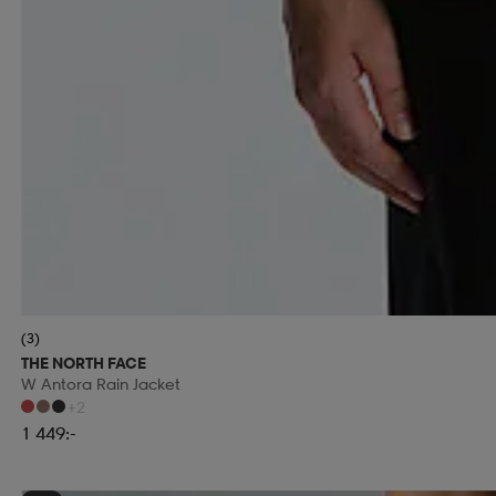
(3)
THE NORTH FACE
W Antora Rain Jacket
+2
1 449:-