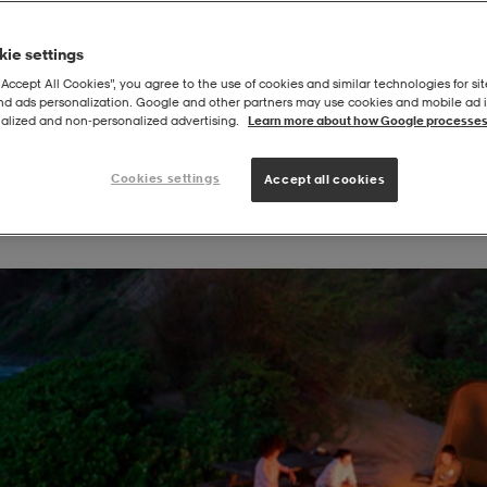
ie settings
“Accept All Cookies”, you agree to the use of cookies and similar technologies for sit
and ads personalization. Google and other partners may use cookies and mobile ad id
alized and non‑personalized advertising.
Learn more about how Google processes
Cookies settings
Accept all cookies