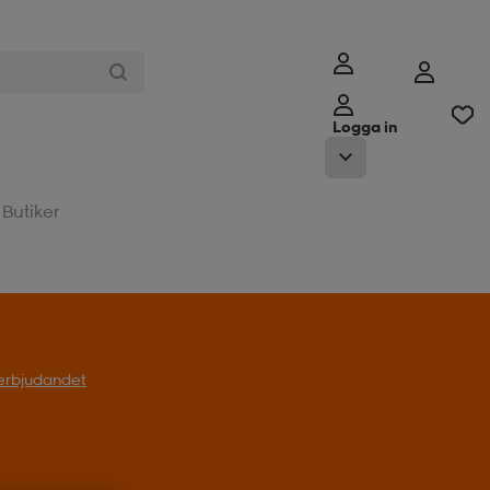
Logga in
Butiker
l erbjudandet