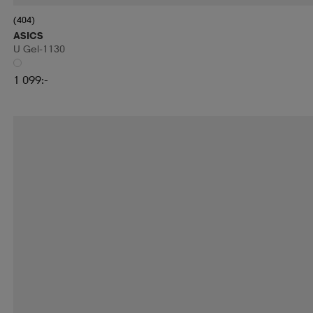
(404)
ASICS
U Gel-1130
1 099:-