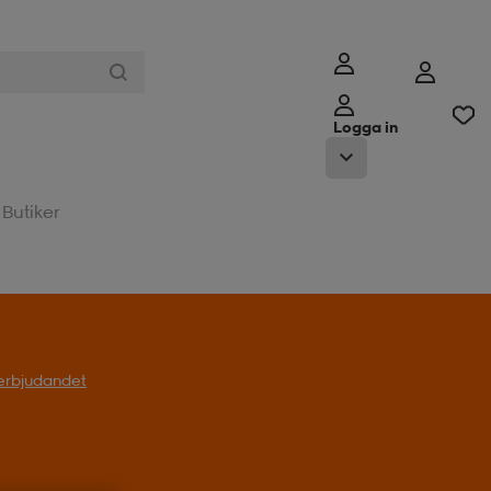
Logga in
Butiker
l erbjudandet