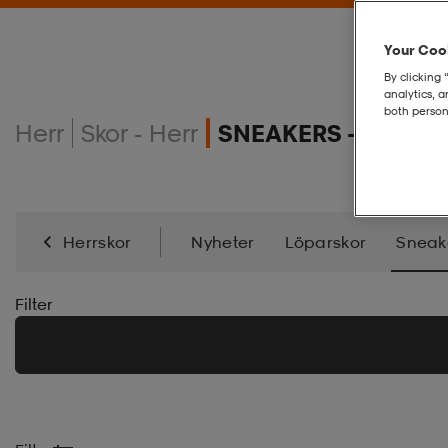
Your Cook
By clicking 
analytics, 
both person
Herr
Skor - Herr
SNEAKERS - HERR
Herrskor
Nyheter
Löparskor
Sneak
Innebandy-/Handbollsskor
Basketskor
Pad
Filter