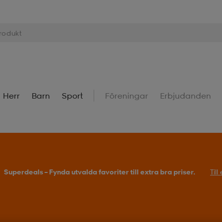
Herr
Barn
Sport
Föreningar
Erbjudanden
Superdeals – Fynda utvalda favoriter till extra bra priser.
Til