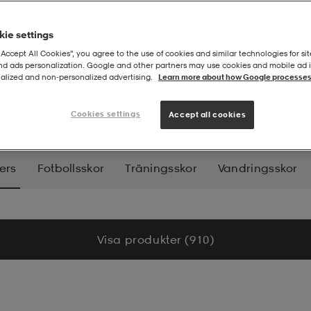
ie settings
“Accept All Cookies”, you agree to the use of cookies and similar technologies for sit
and ads personalization. Google and other partners may use cookies and mobile ad id
alized and non‑personalized advertising.
Learn more about how Google processes
Cookies settings
Accept all cookies
ers
Fotbollsskor
Träningsskor
Vandringsskor
elskor
Tennisskor
Gummistövlar
Sandaler
Visa produkter (910)