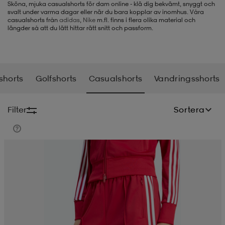
Sköna, mjuka casualshorts för dam online - klä dig bekvämt, snyggt och
svalt under varma dagar eller när du bara kopplar av inomhus. Våra
-BH
ngsskor
öjor & skjortor
ngsskor
ingsskor
casualshorts från
adidas
,
Nike
m.fl. finns i flera olika material och
längder så att du lätt hittar rätt snitt och passform.
ar
ingsskor
n
ingsskor
ts & toppar
or
shorts
Golfshorts
Casualshorts
Vandringsshorts
n
kor
kor
öjor & skjortor
usskor
Filter
Sortera
öjor & skjortor
skor
r
skor
n
tskor
 & klänningar
or
r & pannband
or
 & klänningar
-/Tennisskor
r
andy-/Handbollsskor
kar & vantar
andy-/Handbollsskor
ller
ler