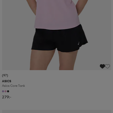
(97)
ASICS
Asics Core Tank
279:-