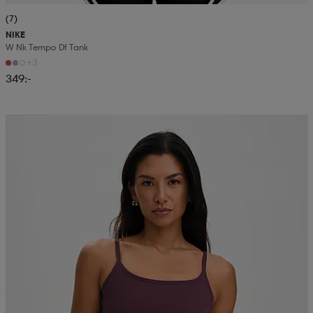
(7)
NIKE
W Nk Tempo Df Tank
+3
349:-
2 för 199:-