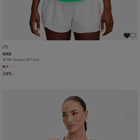
(7)
NIKE
W Nk Tempo Df Tank
+3
349:-