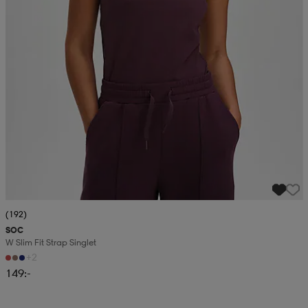
(192)
SOC
W Slim Fit Strap Singlet
+2
149:-