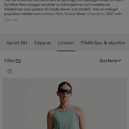
Du hittar flera snygga varianter av träningslinne och modeller av
fritidslinnen som passar för både stand- och stadsliv. från en mängd
-BH
ngsskor
öjor & skjortor
ngsskor
ingsskor
populära märken som
adidas
,
Nike
, Colour Wear,
Champion
, SOC och
Race Marine. Så välkommen att titta igenom vårt utbud av linne!
Läs mer
ar
ingsskor
n
ingsskor
ts & toppar
or
Sport-BH
Toppar
Linnen
Pikétröjor & skjortor
n
kor
kor
öjor & skjortor
usskor
Filter
Sortera
öjor & skjortor
skor
r
skor
n
tskor
 & klänningar
or
r & pannband
or
 & klänningar
-/Tennisskor
r
andy-/Handbollsskor
kar & vantar
andy-/Handbollsskor
ller
ler