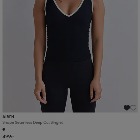
AIM´N
Shape Seamless Deep Cut Singlet
499:-