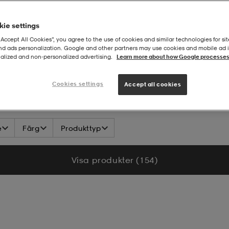
ie settings
“Accept All Cookies”, you agree to the use of cookies and similar technologies for sit
and ads personalization. Google and other partners may use cookies and mobile ad id
alized and non‑personalized advertising.
Learn more about how Google processes
Cookies settings
Accept all cookies
e
Färg
Produkttyp
Visa produkter (154)