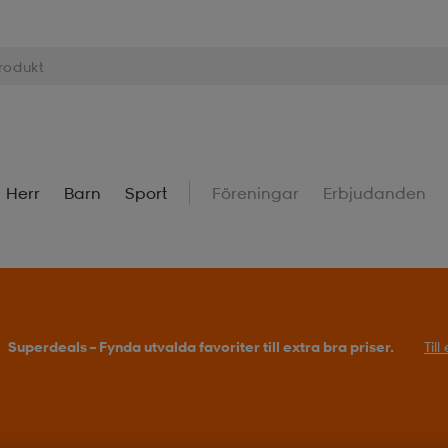
Herr
Barn
Sport
Föreningar
Erbjudanden
Superdeals – Fynda utvalda favoriter till extra bra priser.
Til