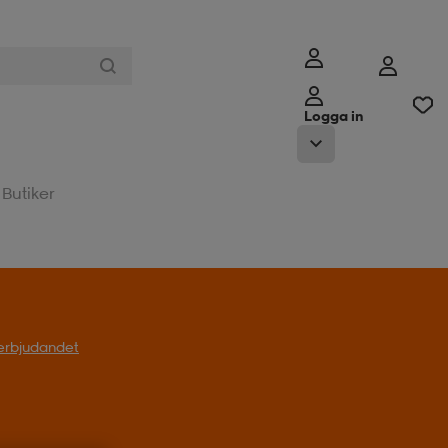
Logga in
Butiker
l erbjudandet