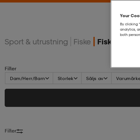
Your Cook
By clicking 
analytics, 
both person
Sport & utrustning
Fiske
Fiskelinor
Filter
Dam/Herr/Barn
Storlek
Säljs av
Varumärk
Filter