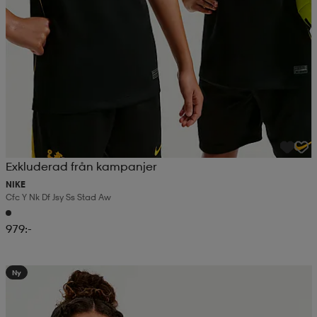
Exkluderad från kampanjer
NIKE
Cfc Y Nk Df Jsy Ss Stad Aw
979:-
Ny