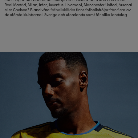
Real Madrid, Milan, Inter, Juventus, Liverpool, Manchester United, Arsenal
eller Chelsea? Bland våra
fotbollskläder
finns fotbollströjor från flera av
-BH
ngsskor
öjor & skjortor
ngsskor
ingsskor
de största klubbarna i Sverige och utomlands samt för olika landslag.
ar
ingsskor
n
ingsskor
ts & toppar
or
n
kor
kor
öjor & skjortor
usskor
öjor & skjortor
skor
r
skor
n
tskor
 & klänningar
or
r & pannband
or
 & klänningar
-/Tennisskor
r
andy-/Handbollsskor
kar & vantar
andy-/Handbollsskor
ller
ler