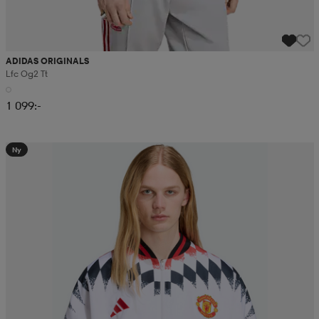
ADIDAS ORIGINALS
Lfc Og2 Tt
1 099:-
Ny