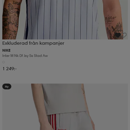
Exkluderad från kampanjer
NIKE
Inter M Nk Df Jsy Ss Stad Aw
1 249:-
Ny