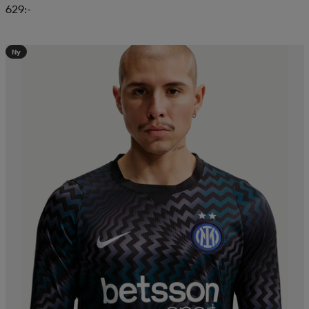
629:-
Ny