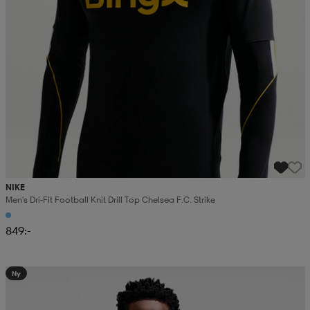
NIKE
Men's Dri-Fit Football Knit Drill Top Chelsea F.c. Strike
849:-
Ny