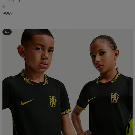
999:-
Ny