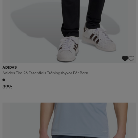
ADIDAS
Adidas Tiro 26 Essentials Träningsbyxor För Barn
399:-