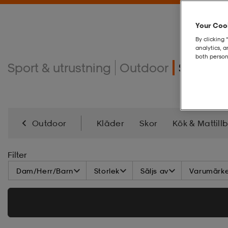
Your Cook
By clicking 
analytics, 
both person
Sport & utrustning
Outdoor
Sovsäck
Outdoor
Kläder
Skor
Kök & Mattill
Lampor, Belysning & Ladda
Verktyg & Redska
Filter
Dam/Herr/Barn
Storlek
Säljs av
Varumärk