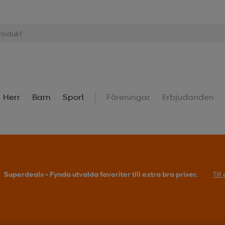
Herr
Barn
Sport
Föreningar
Erbjudanden
Superdeals – Fynda utvalda favoriter till extra bra priser.
Til