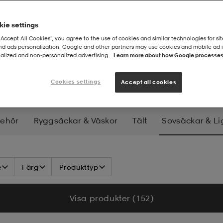
ie settings
“Accept All Cookies”, you agree to the use of cookies and similar technologies for sit
and ads personalization. Google and other partners may use cookies and mobile ad id
alized and non‑personalized advertising.
Learn more about how Google processes
ar & liggunderlag
Cookies settings
Accept all cookies
behör
Ryggsäckar & Väskor
Tält
Sovsäckar & L
p
Hygien & Hälsa
e
Färg
Produkttyp
Visa produkter (152)