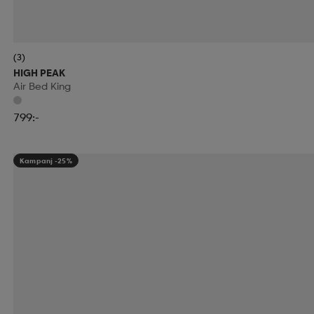
(3)
HIGH PEAK
Air Bed King
799:-
Kampanj -25%