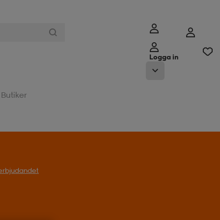
Logga in
Butiker
l erbjudandet