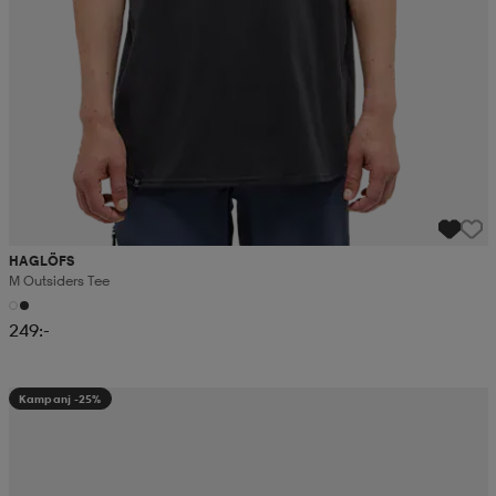
HAGLÖFS
M Outsiders Tee
249:-
Kampanj -25%