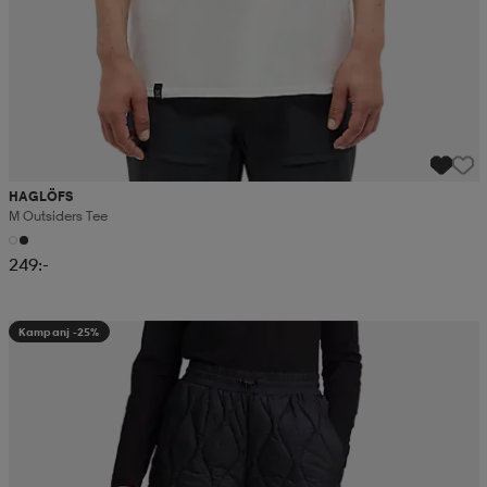
HAGLÖFS
M Outsiders Tee
249:-
Kampanj -25%