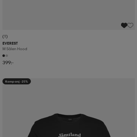
(1)
EVEREST
M Sälen Hood
399:-
Kampanj -25%