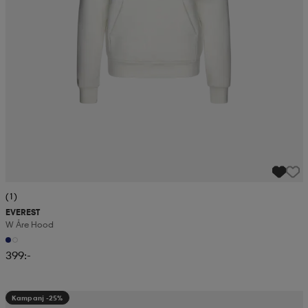
(1)
EVEREST
W Åre Hood
399:-
Kampanj -25%