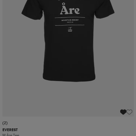
(2)
EVEREST
M Åre Tee