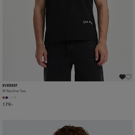
EVEREST
M Recline Tee
+4
179:-
Kampanj -25%