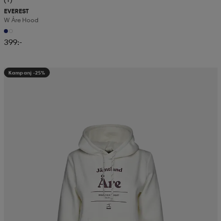
EVEREST
W Åre Hood
399:-
Kampanj -25%