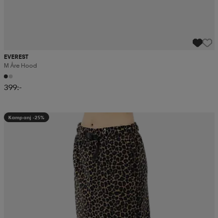
EVEREST
M Åre Hood
399:-
Kampanj -25%