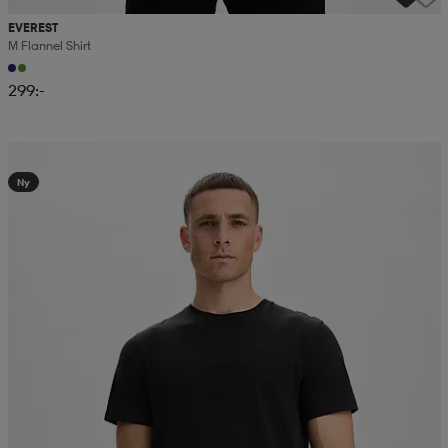
EVEREST
M Flannel Shirt
299:-
Kampanj -25%
Ny