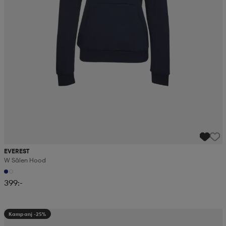
EVEREST
W Sälen Hood
399:-
Kampanj -25%