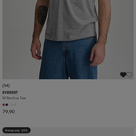
(54)
EVEREST
M Recline Tee
+4
79,90
Kampanj -25%