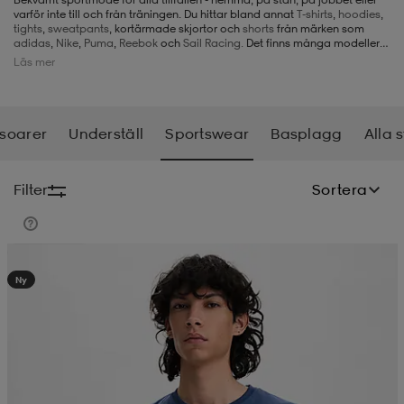
varför inte till och från träningen. Du hittar bland annat
T-shirts
,
hoodies
,
tights
,
sweatpants
, kortärmade skjortor och
shorts
från märken som
-BH
ngsskor
öjor & skjortor
ngsskor
ingsskor
adidas
,
Nike
,
Puma
,
Reebok
och
Sail Racing.
Det finns många modeller
att välja på, så det finns många fina alternativ för alla i vårt utbud av
Läs mer
sportswear.
ar
ingsskor
n
ingsskor
ts & toppar
or
soarer
Underställ
Sportswear
Basplagg
Alla 
n
kor
kor
öjor & skjortor
usskor
Filter
Sortera
öjor & skjortor
skor
r
skor
n
tskor
Kampanj -25%
Ny
 & klänningar
or
r & pannband
or
 & klänningar
-/Tennisskor
r
andy-/Handbollsskor
kar & vantar
andy-/Handbollsskor
ller
ler