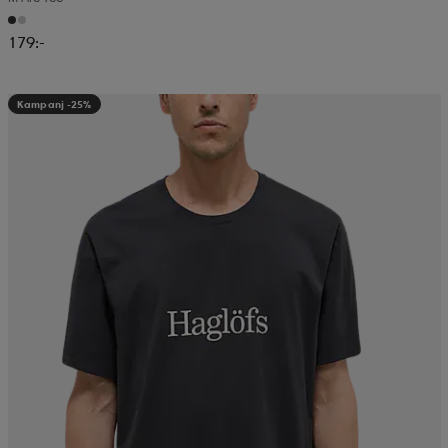
179:-
Kampanj -25%