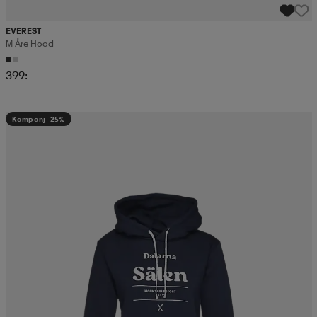
EVEREST
M Åre Hood
399:-
Kampanj -25%