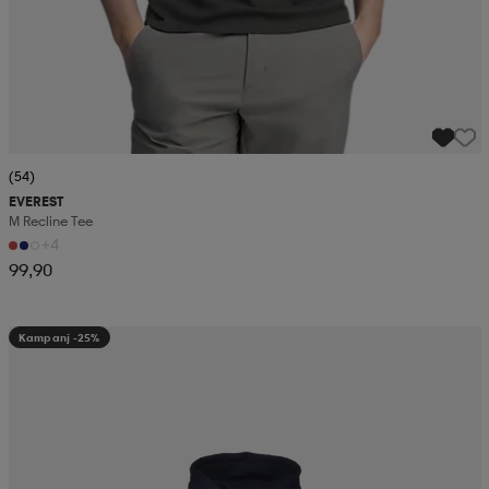
(54)
EVEREST
M Recline Tee
+4
99,90
Kampanj -25%