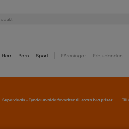
Herr
Barn
Sport
Föreningar
Erbjudanden
Superdeals – Fynda utvalda favoriter till extra bra priser.
Til