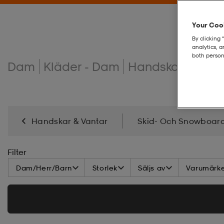
Your Cook
By clicking 
analytics, 
both person
Dam
Kläder - Dam
Handskar & vant
Handskar & Vantar
Skid- Och Snowboar
Filter
Dam/Herr/Barn
Storlek
Säljs av
Varumärk