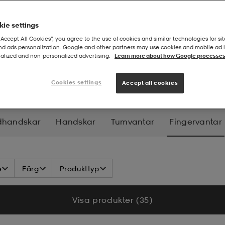
ie settings
“Accept All Cookies”, you agree to the use of cookies and similar technologies for sit
and ads personalization. Google and other partners may use cookies and mobile ad id
alized and non‑personalized advertising.
Learn more about how Google processes
ar - Dam
FINGERVANTAR
Cookies settings
Accept all cookies
dhandskar
Handskar
Tumvantar
Fingervantar
e
Färg
Produkttyp
Visa produkter (35)