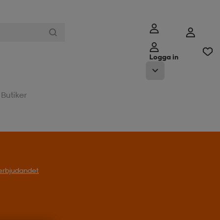
Logga in
Butiker
l erbjudandet