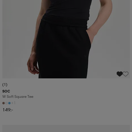
(1)
SOC
W Soft Square Tee
+1
149:-