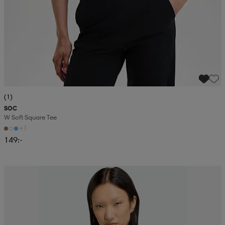
(1)
SOC
W Soft Square Tee
+1
149:-