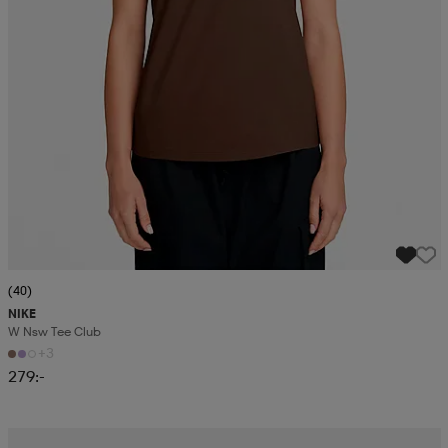
(40)
NIKE
W Nsw Tee Club
+3
279:-