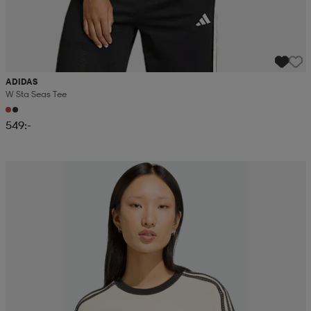
ADIDAS
W Sta Seas Tee
549:-