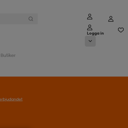
Logga in
Butiker
l erbjudandet