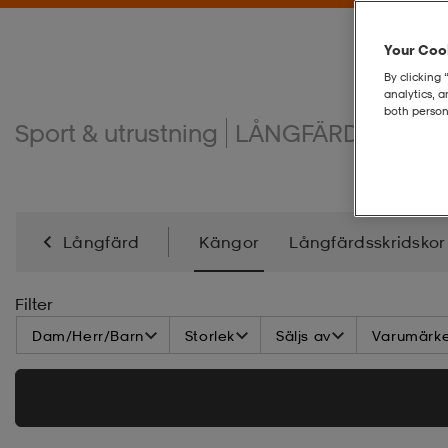
Your Cook
By clicking 
analytics, 
both person
Sport & utrustning
LÅNGFÄRD
Kängo
Långfärd
Kängor
Långfärdsskridskor
Filter
Dam/Herr/Barn
Storlek
Säljs av
Varumärk