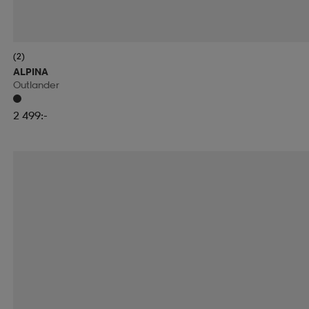
(2)
ALPINA
Outlander
2 499:-