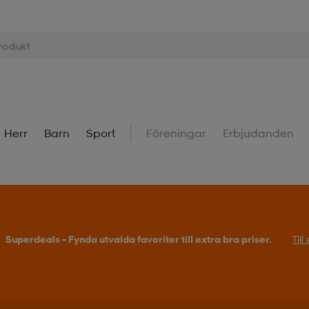
Herr
Barn
Sport
Föreningar
Erbjudanden
Superdeals – Fynda utvalda favoriter till extra bra priser.
Til