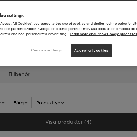
ie settings
“Accept All Cookies”, you agree to the use of cookies and similar technologies for sit
and ads personalization. Google and other partners may use cookies and mobile ad id
alized and non‑personalized advertising.
Learn more about how Google processes
r - Långfärd
Cookies settings
Accept all cookies
Tillbehör
e
Färg
Produkttyp
Visa produkter (4)