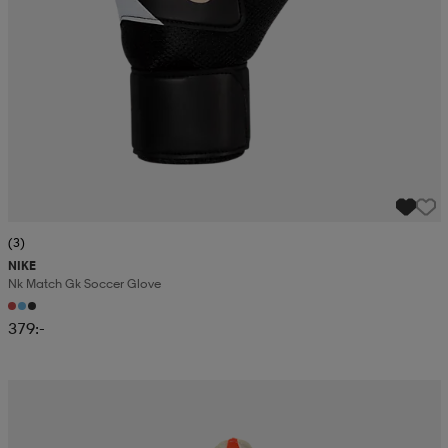
(3)
NIKE
Nk Match Gk Soccer Glove
379:-