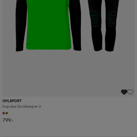
UHLSPORT
Impulse Goalkeeper Jr
799:-