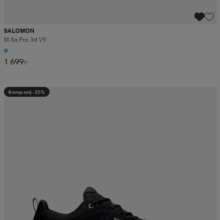
SALOMON
M Xa Pro 3d V9
1 699:-
Kampanj -25%