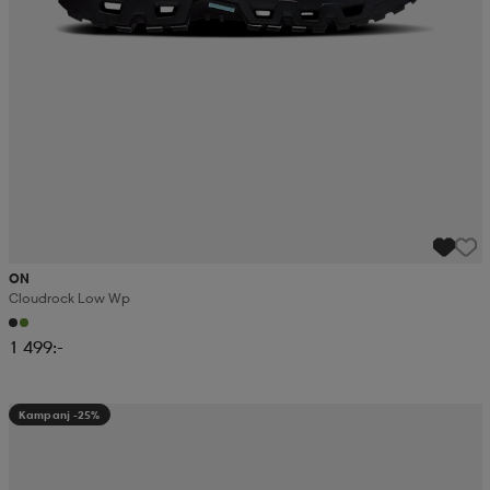
ON
Cloudrock Low Wp
1 499:-
Kampanj -25%