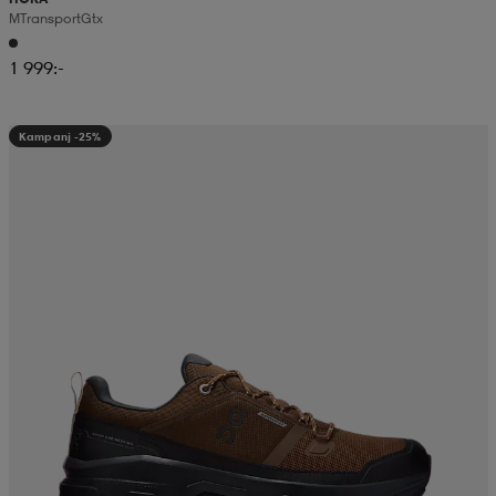
M Transport Gtx
1 999:-
Kampanj -25%