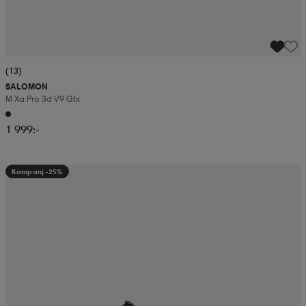
(13)
SALOMON
M Xa Pro 3d V9 Gtx
1 999:-
Kampanj -25%