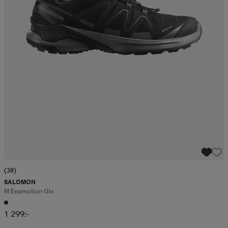
(38)
SALOMON
M Examotion Gtx
1 299:-