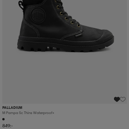
PALLADIUM
M Pampa Sc Thins Waterproof+
849:-