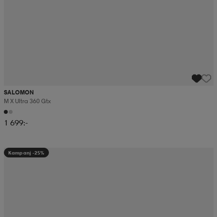
SALOMON
M X Ultra 360 Gtx
1 699:-
Kampanj -25%