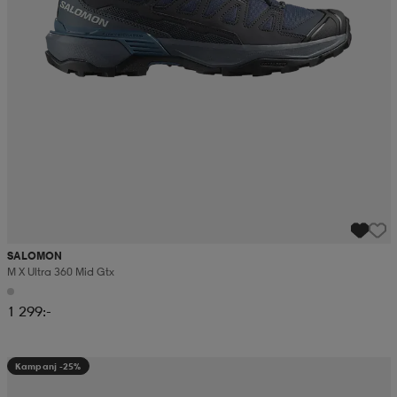
SALOMON
M X Ultra 360 Mid Gtx
1 299:-
Kampanj -25%