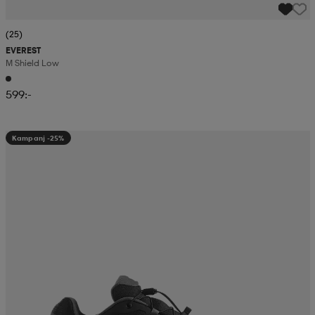
(25)
EVEREST
M Shield Low
599:-
Kampanj -25%