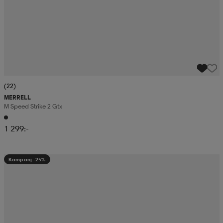
(22)
MERRELL
M Speed Strike 2 Gtx
1 299:-
Kampanj -25%