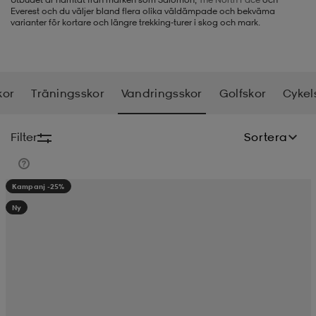
Everest och du väljer bland flera olika väldämpade och bekväma
varianter för kortare och längre trekking-turer i skog och mark.
-BH
ngsskor
öjor & skjortor
ngsskor
ingsskor
ar
ingsskor
n
ingsskor
ts & toppar
or
kor
Träningsskor
Vandringsskor
Golfskor
Cykel
n
kor
kor
öjor & skjortor
usskor
Filter
Sortera
öjor & skjortor
skor
r
skor
n
tskor
Kampanj -25%
Ny
 & klänningar
or
r & pannband
or
 & klänningar
-/Tennisskor
r
andy-/Handbollsskor
kar & vantar
andy-/Handbollsskor
ller
ler