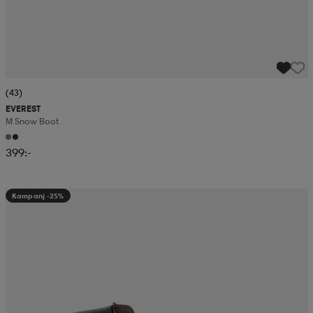
(43)
EVEREST
M Snow Boot
399:-
Kampanj -25%