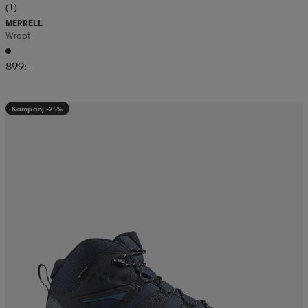
(1)
MERRELL
Wrapt
899:-
Kampanj -25%