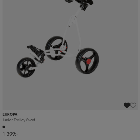
EUROPA
Junior Trolley Svart
1 399:-