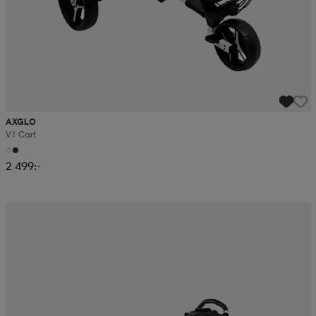
AXGLO
V1 Cart
2 499:-