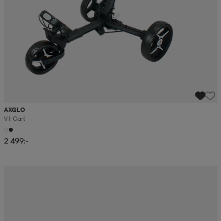
AXGLO
V1 Cart
2 499:-