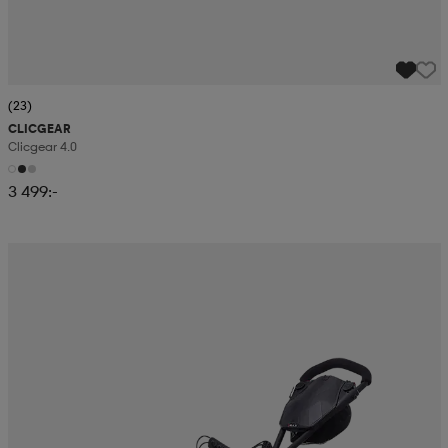
(23)
CLICGEAR
Clicgear 4.0
3 499:-