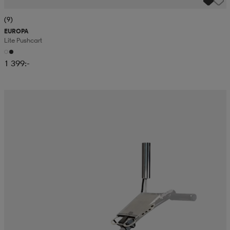
(9)
EUROPA
Lite Pushcart
1 399:-