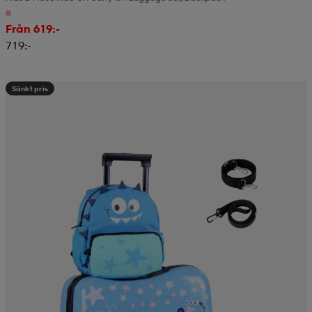
Från 619:-
719:-
Sänkt pris