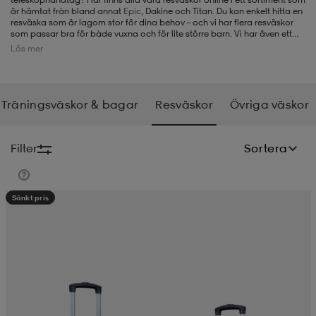
är hämtat från bland annat
Epic
, Dakine och Titan. Du kan enkelt hitta en
resväska som är lagom stor för dina behov – och vi har flera resväskor
-BH
ngsskor
öjor & skjortor
ngsskor
ingsskor
som passar bra för både vuxna och för lite större barn. Vi har även ett
stort antal färger, så oavsett om du t.ex. letar efter en svart, grön, grå,
Läs mer
röd eller rosa resväska så hittar du det hos oss.
ar
ingsskor
n
ingsskor
ts & toppar
or
Träningsväskor & bagar
Resväskor
Övriga väskor
n
kor
kor
öjor & skjortor
usskor
Filter
Sortera
öjor & skjortor
skor
r
skor
n
tskor
Sänkt pris
 & klänningar
or
r & pannband
or
 & klänningar
-/Tennisskor
r
andy-/Handbollsskor
kar & vantar
andy-/Handbollsskor
ller
ler