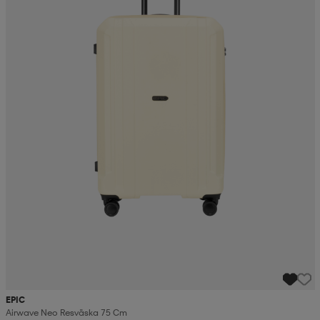
EPIC
Airwave Neo Resväska 75 Cm