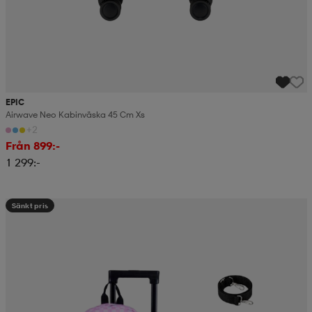
EPIC
Airwave Neo Kabinväska 45 Cm Xs
+2
Från 899:-
1 299:-
Sänkt pris