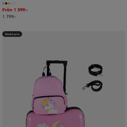
+2
Från 1 399:-
1 799:-
Sänkt pris