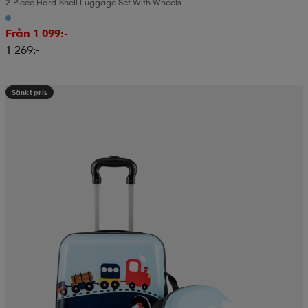
2-Piece Hard-Shell Luggage Set With Wheels
Från 1 099:-
1 269:-
Sänkt pris