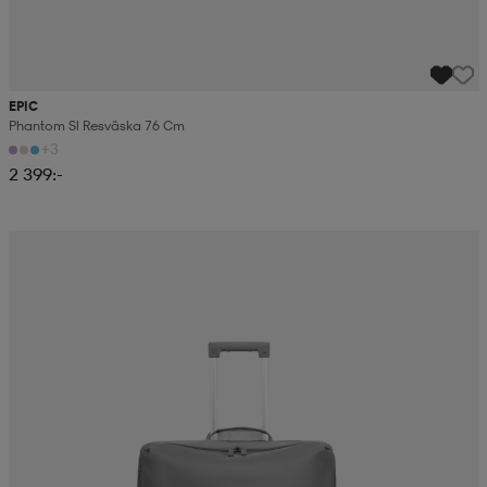
EPIC
Phantom Sl Resväska 76 Cm
+3
2 399:-