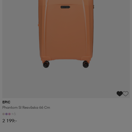
EPIC
Phantom Sl Resväska 66 Cm
+6
2 199:-