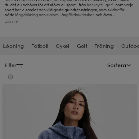
du det du behöver för att utöva all sport - från
hockey
till
golf
. Inom varje
sport har vi samlat den viktigaste grundutrustningen, som skidor för
-BH
ngsskor
öjor & skjortor
ngsskor
ingsskor
både
längdåkning
och
slalom
,
långfärdsskridskor
, och även
specialartiklar som
pulsklockor
och
väskor
. Här kan du även köpa
Läs mer
sportkläder för de flesta sportgrenar – vi har ett brett utbud som täcker
det mesta inom kategorin sport, från
underställ
till
mössor
.
ar
ingsskor
n
ingsskor
ts & toppar
or
Löpning
Fotboll
Cykel
Golf
Träning
Outdo
n
kor
kor
öjor & skjortor
usskor
Filter
Sortera
öjor & skjortor
skor
r
skor
n
tskor
Kampanj -25%
 & klänningar
or
r & pannband
or
 & klänningar
-/Tennisskor
r
andy-/Handbollsskor
kar & vantar
andy-/Handbollsskor
ller
ler