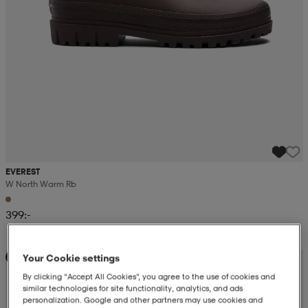
EVEREST
W North Warm Rb
399:-
Your Cookie settings
Kampanj -25%
By clicking “Accept All Cookies”, you agree to the use of cookies and
similar technologies for site functionality, analytics, and ads
personalization. Google and other partners may use cookies and