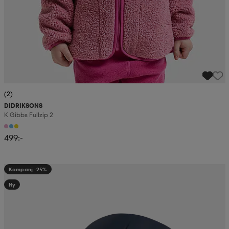
(2)
DIDRIKSONS
K Gibbs Fullzip 2
499:-
Kampanj -25%
Ny