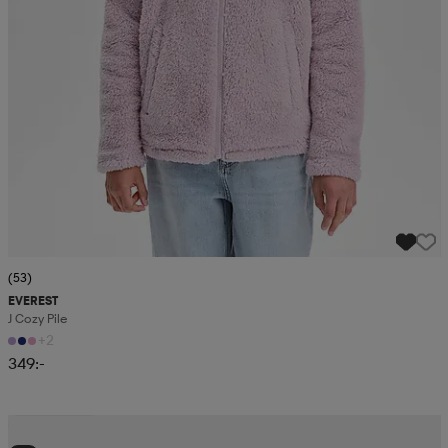
(53)
EVEREST
J Cozy Pile
+2
349:-
Kampanj -25%