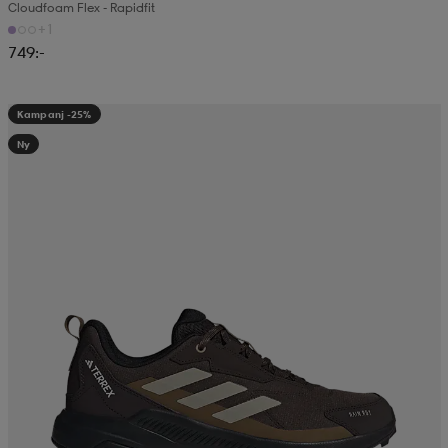
Cloudfoam Flex - Rapidfit
+1
749:-
Kampanj -25%
Ny