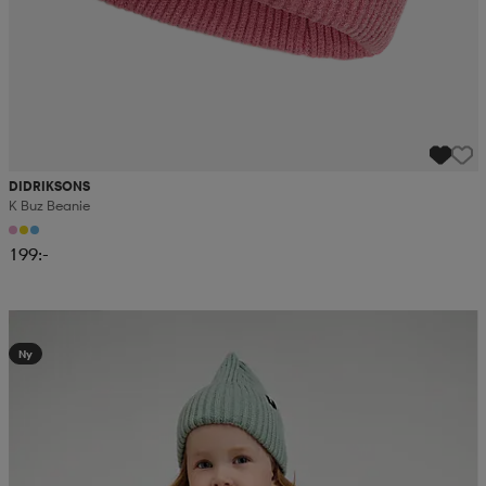
DIDRIKSONS
K Buz Beanie
199:-
Kampanj -25%
Ny