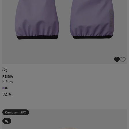
(2)
REIMA
K Puro
249:-
Kampanj -25%
Ny