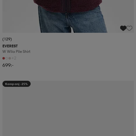
(129)
EVEREST
W Wila Pile Shirt
+2
699:-
Kampanj -25%