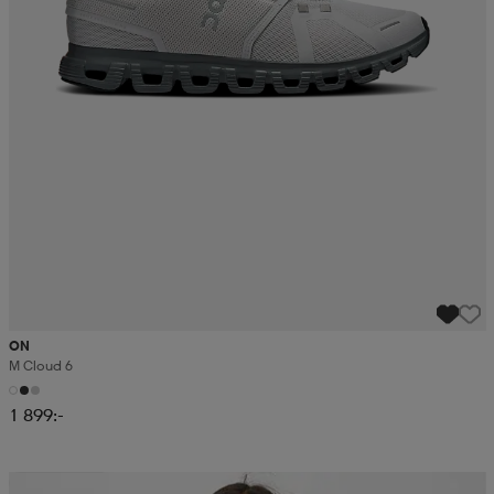
ON
M Cloud 6
1 899:-
Kampanj -25%