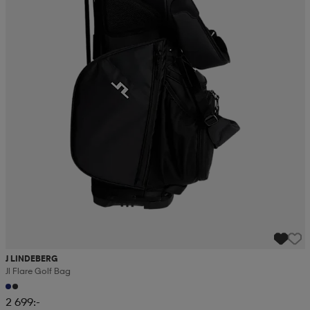
J LINDEBERG
Jl Flare Golf Bag
2 699:-