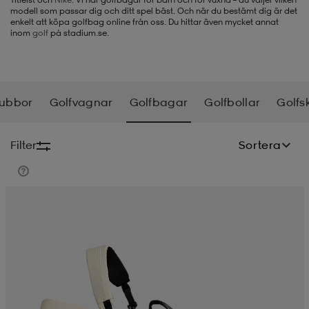
modell som passar dig och ditt spel bäst. Och när du bestämt dig är det
enkelt att köpa golfbag online från oss. Du hittar även mycket annat
-BH
ngsskor
öjor & skjortor
ngsskor
ingsskor
inom
golf
på stadium.se.
ar
ingsskor
n
ingsskor
ts & toppar
or
lubbor
Golfvagnar
Golfbagar
Golfbollar
Golfs
n
kor
kor
öjor & skjortor
usskor
Filter
Sortera
öjor & skjortor
skor
r
skor
n
tskor
 & klänningar
or
r & pannband
or
 & klänningar
-/Tennisskor
r
andy-/Handbollsskor
kar & vantar
andy-/Handbollsskor
ller
ler