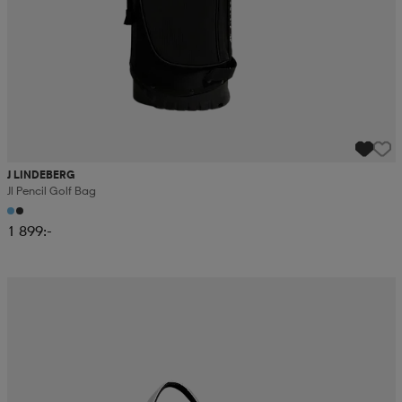
J LINDEBERG
Jl Pencil Golf Bag
1 899:-