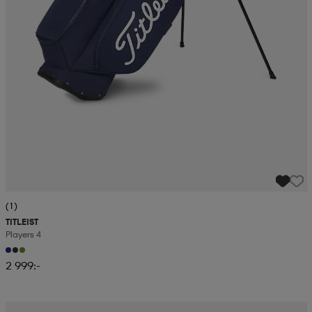
(1)
TITLEIST
Players 4
2 999:-