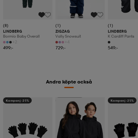
(8)
(1)
(1)
LINDBERG
ZIGZAG
LINDBERG
Bormio Baby Overall
Vally Snowsuit
K Cardiff Pants
+2
+4
499:-
729:-
549:-
Andra köpte också
Kampanj -25%
Kampanj -25%
Kampanj -25%