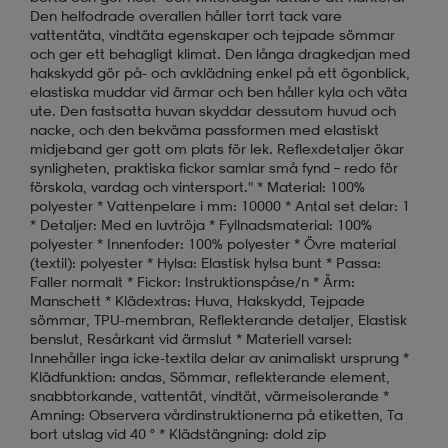
Den helfodrade overallen håller torrt tack vare
vattentäta, vindtäta egenskaper och tejpade sömmar
och ger ett behagligt klimat. Den långa dragkedjan med
hakskydd gör på- och avklädning enkel på ett ögonblick,
elastiska muddar vid ärmar och ben håller kyla och väta
ute. Den fastsatta huvan skyddar dessutom huvud och
nacke, och den bekväma passformen med elastiskt
midjeband ger gott om plats för lek. Reflexdetaljer ökar
synligheten, praktiska fickor samlar små fynd – redo för
förskola, vardag och vintersport." * Material: 100%
polyester * Vattenpelare i mm: 10000 * Antal set delar: 1
* Detaljer: Med en luvtröja * Fyllnadsmaterial: 100%
polyester * Innenfoder: 100% polyester * Övre material
(textil): polyester * Hylsa: Elastisk hylsa bunt * Passa:
Faller normalt * Fickor: Instruktionspåse/n * Ärm:
Manschett * Klädextras: Huva, Hakskydd, Tejpade
sömmar, TPU-membran, Reflekterande detaljer, Elastisk
benslut, Resårkant vid ärmslut * Materiell varsel:
Innehåller inga icke-textila delar av animaliskt ursprung *
Klädfunktion: andas, Sömmar, reflekterande element,
snabbtorkande, vattentät, vindtät, värmeisolerande *
Amning: Observera vårdinstruktionerna på etiketten, Ta
bort utslag vid 40 ° * Klädstängning: dold zip