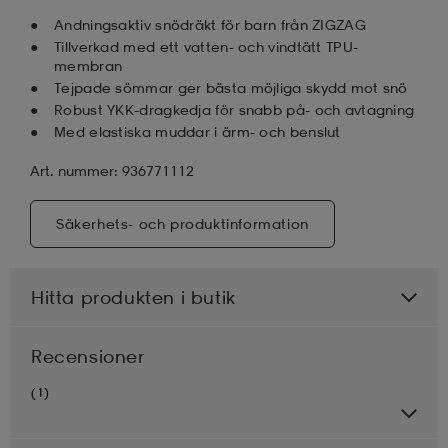
Andningsaktiv snödräkt för barn från ZIGZAG
Tillverkad med ett vatten- och vindtätt TPU-
membran
Tejpade sömmar ger bästa möjliga skydd mot snö
Robust YKK-dragkedja för snabb på- och avtagning
Med elastiska muddar i ärm- och benslut
Art. nummer: 936771112
Säkerhets- och produktinformation
Hitta produkten i butik
Recensioner
(1)