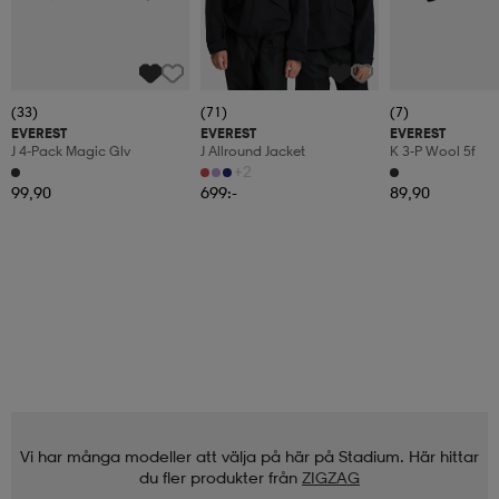
(33)
(71)
(7)
EVEREST
EVEREST
EVEREST
J 4-Pack Magic Glv
J Allround Jacket
K 3-P Wool 5f
+2
99,90
699:-
89,90
Vi har många modeller att välja på här på Stadium. Här hittar
du fler produkter från
ZIGZAG