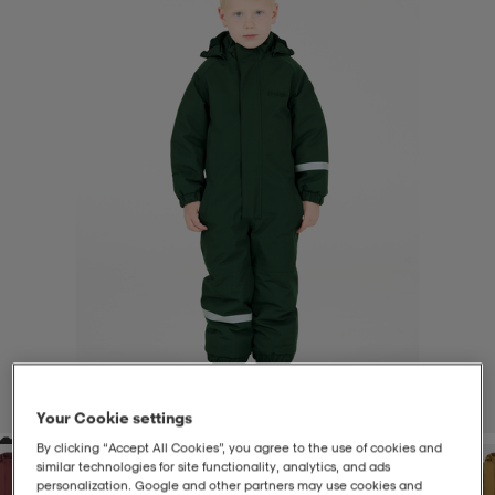
-BH
ngsskor
öjor & skjortor
ngsskor
ingsskor
ar
ingsskor
n
ingsskor
ts & toppar
or
n
kor
kor
öjor & skjortor
usskor
öjor & skjortor
skor
r
skor
n
tskor
 & klänningar
or
r & pannband
or
 & klänningar
-/Tennisskor
1
/
12
Your Cookie settings
By clicking “Accept All Cookies”, you agree to the use of cookies and
r
andy-/Handbollsskor
kar & vantar
andy-/Handbollsskor
ller
ler
similar technologies for site functionality, analytics, and ads
personalization. Google and other partners may use cookies and