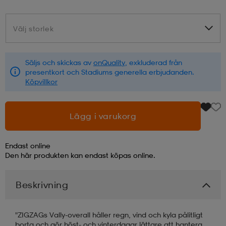
läder
lbehör
r
lbehör
kläder
Välj storlek
Välj storlek
asögon
äder
r
Säljs och skickas av
onQuality
, exkluderad från
presentkort och Stadiums generella erbjudanden.
Köpvillkor
r
s
Lägg i varukorg
äder
ård
äder
Endast online
Den här produkten kan endast köpas online.
s
s
Beskrivning
ård
ård
"ZIGZAGs Vally-overall håller regn, vind och kyla pålitligt
borta och gör höst- och vinterdagar lättare att hantera.