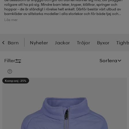
roligare att ha på sig. Mindre barn leker, kryper, klättrar, springer och
hoppar – de är ständigt i rörelse helt enkelt. Därför består vårt utbud av
-BH
ngsskor
öjor & skjortor
ngsskor
ingsskor
barnkläder av slitstarka modeller i alla storlekar och för både tjej och
kille från flera kända märken. Här hittar du ytterkläder som
jacka
och
Läs mer
överdragsbyxor, overall och värmande fleece, men självklart även
tröjor
,
t-shirts
,
shorts
, klänningar och badkläder för barn. Sportkläder i mindre
storlekar och gympakläder hittar du självklart också här bland våra
ar
ingsskor
n
ingsskor
ts & toppar
or
barnkläder.
Barn
Nyheter
Jackor
Tröjor
Byxor
Tight
n
kor
kor
öjor & skjortor
usskor
Filter
Sortera
öjor & skjortor
skor
r
skor
n
tskor
Kampanj -25%
 & klänningar
or
r & pannband
or
 & klänningar
-/Tennisskor
r
andy-/Handbollsskor
kar & vantar
andy-/Handbollsskor
ller
ler