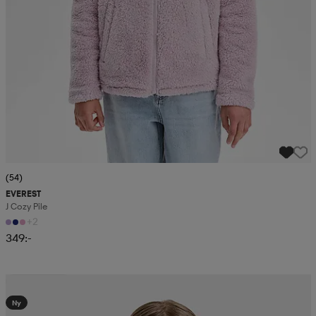
(54)
EVEREST
J Cozy Pile
+2
349:-
Kampanj -25%
Ny