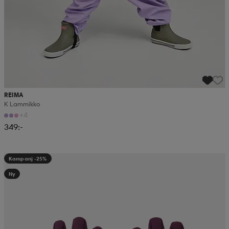
REIMA
K Lammikko
+4
349:-
Kampanj -25%
Ny