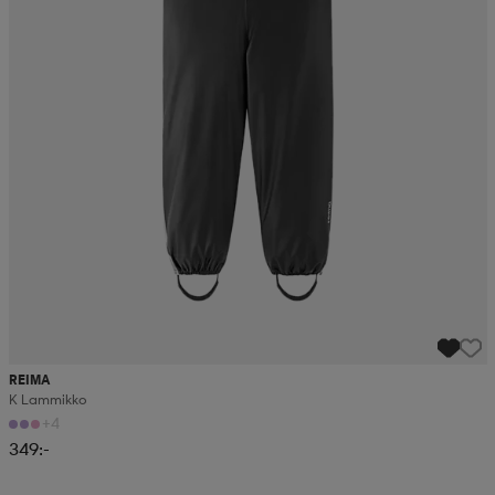
REIMA
K Lammikko
+4
349:-