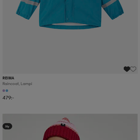
REIMA
Raincoat, Lampi
479:-
Kampanj -25%
Ny