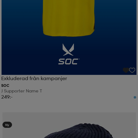
Exkluderad från kampanjer
SOC
J Supporter Name T
249:-
Kampanj -25%
Ny