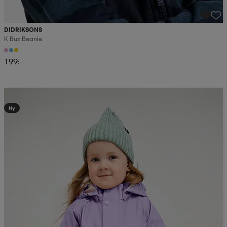
DIDRIKSONS
K Buz Beanie
199:-
Kampanj -25%
Ny