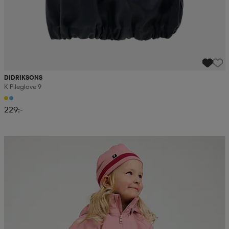
DIDRIKSONS
K Pileglove 9
229:-
Kampanj -25%