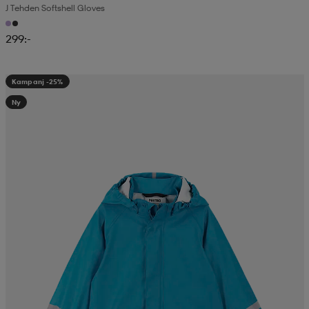
J Tehden Softshell Gloves
299:-
Kampanj -25%
Ny