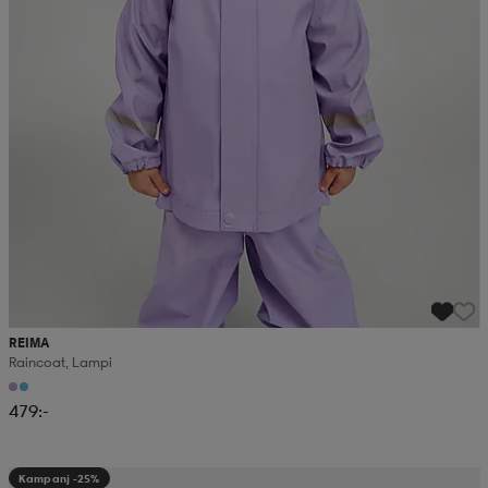
REIMA
Raincoat, Lampi
479:-
Kampanj -25%