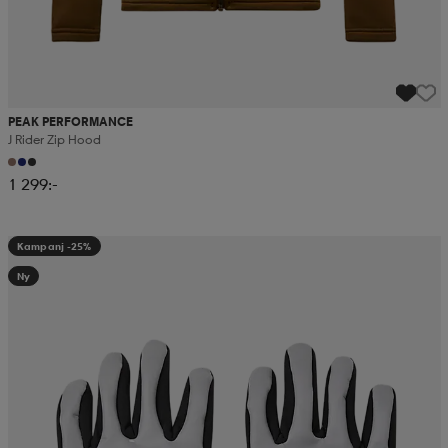
PEAK PERFORMANCE
J Rider Zip Hood
1 299:-
Kampanj -25%
Ny