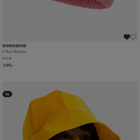
DIDRIKSONS
K Buz Beanie
199:-
Kampanj -25%
Ny