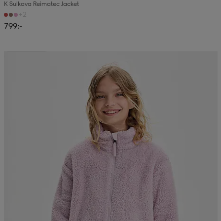
K Sulkava Reimatec Jacket
+2
799:-
Kampanj -25%