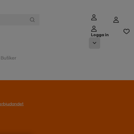
Logga in
Butiker
l erbjudandet