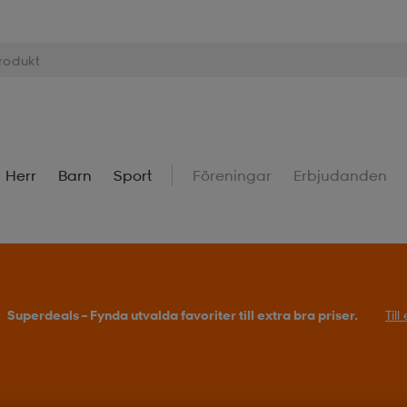
Herr
Barn
Sport
Föreningar
Erbjudanden
Superdeals – Fynda utvalda favoriter till extra bra priser.
Til