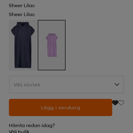
Sheer Lilac
Sheer Lilac
Välj storlek
Välj storlek
Lägg i varukorg
Hämta redan idag?
Välj
butik