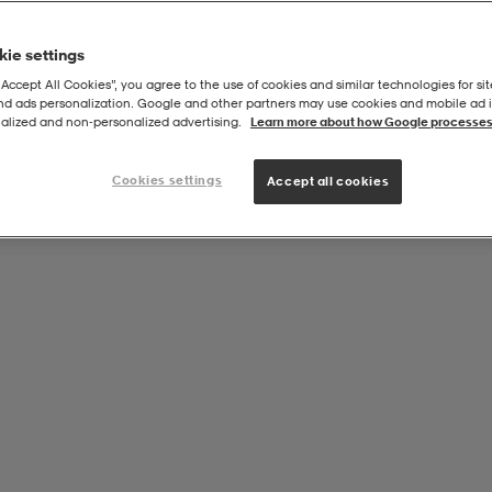
ie settings
“Accept All Cookies”, you agree to the use of cookies and similar technologies for sit
and ads personalization. Google and other partners may use cookies and mobile ad id
 Beach Poncho
alized and non‑personalized advertising.
Learn more about how Google processes
Cookies settings
Accept all cookies