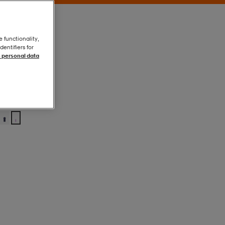
e functionality,
entifiers for
 personal data
Sheer Lilac
Sheer Lilac