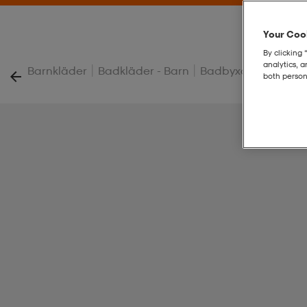
Your Cook
By clicking 
analytics, 
|
|
|
Barnkläder
Badkläder - Barn
Badbyxor - Barn
J
both person