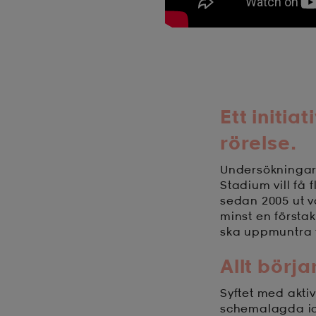
Ett initia
rörelse.
Undersökningar p
Stadium vill få f
sedan 2005 ut vå
minst en förstak
ska uppmuntra t
Allt börja
Syftet med aktiv
schemalagda idr