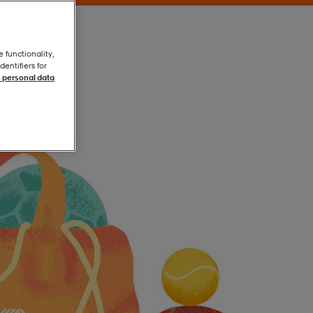
e functionality,
entifiers for
 personal data