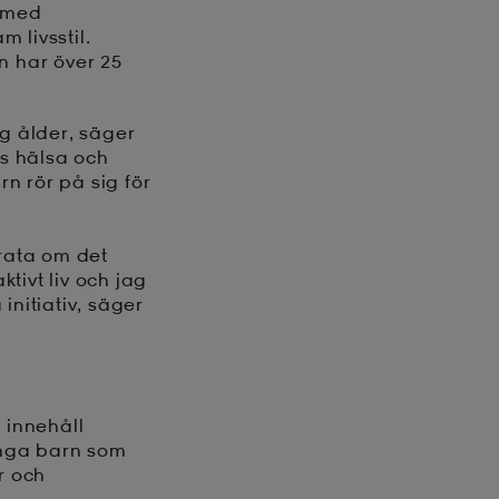
h med
m livsstil.
n har över 25
ig ålder, säger
s hälsa och
rn rör på sig för
prata om det
ktivt liv och jag
 initiativ, säger
 innehåll
 många barn som
ar och