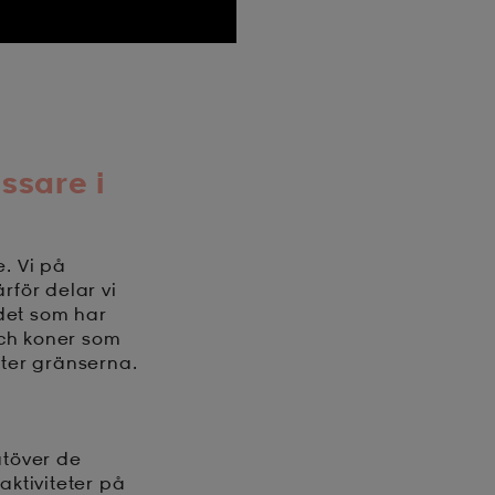
assare i
e. Vi på
ärför delar vi
ndet som har
 och koner som
tter gränserna.
 utöver de
ktiviteter på