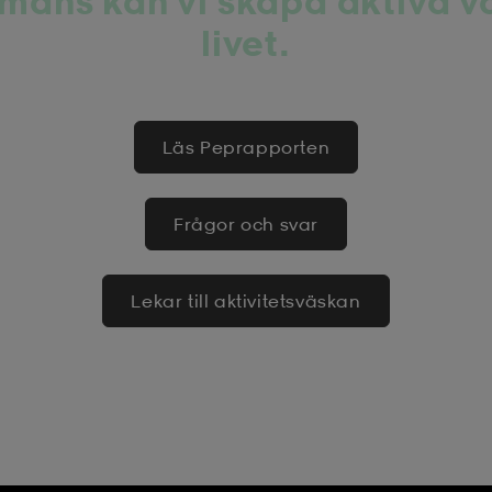
mans kan vi skapa aktiva v
livet.
Läs Peprapporten
Frågor och svar
Lekar till aktivitetsväskan