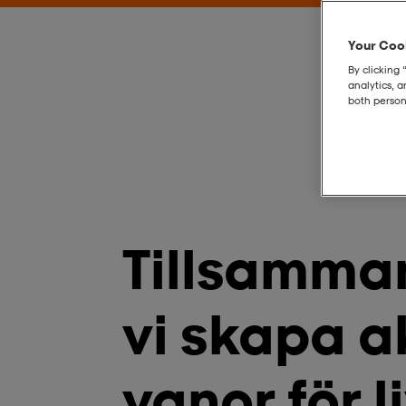
Your Cook
By clicking 
analytics, 
both person
Tillsamma
vi skapa a
vanor för l