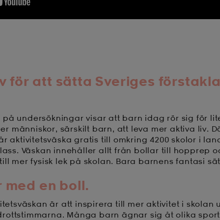
tiv för att sätta Sveriges förstakl
å undersökningar visar att barn idag rör sig för lit
ler människor, särskilt barn, att leva mer aktiva liv. D
r aktivitetsväska gratis till omkring 4200 skolor i la
lass. Väskan innehåller allt från bollar till hopprep
ill mer fysisk lek på skolan. Bara barnens fantasi sä
r med en boll.
itetsväskan är att inspirera till mer aktivitet i skolan
ottstimmarna. Många barn ägnar sig åt olika sporta