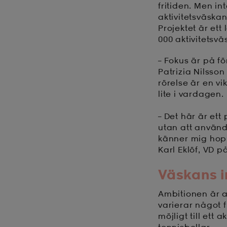
fritiden. Men int
aktivitetsväskan 
Projektet är et
000 aktivitetsvä
– Fokus är på fö
Patrizia Nilsso
rörelse är en vi
lite i vardagen.
– Det här är et
utan att använda
känner mig hoppfu
Karl Eklöf, VD 
Väskans i
Ambitionen är al
varierar något f
möjligt till ett 
tennisbollar.