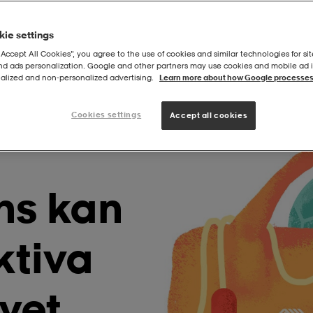
ie settings
“Accept All Cookies”, you agree to the use of cookies and similar technologies for sit
and ads personalization. Google and other partners may use cookies and mobile ad id
alized and non‑personalized advertising.
Learn more about how Google processes
Cookies settings
Accept all cookies
ns kan
ktiva
ivet.