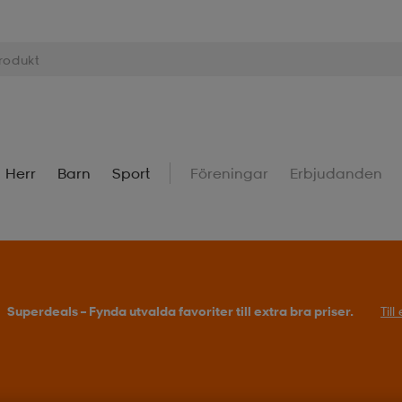
Herr
Barn
Sport
Föreningar
Erbjudanden
Superdeals – Fynda utvalda favoriter till extra bra priser.
Til