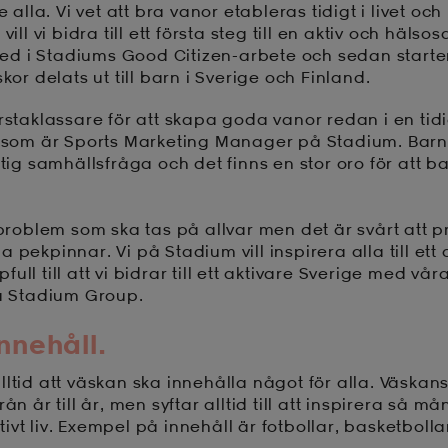
e alla. Vi vet att bra vanor etableras tidigt i livet oc
vill vi bidra till ett första steg till en aktiv och hälsosa
t led i Stadiums Good Citizen-arbete och sedan starte
skor delats ut till barn i Sverige och Finland.
rstaklassare för att skapa goda vanor redan i en tid
n som är Sports Marketing Manager på Stadium. Barn
ktig samhällsfråga och det finns en stor oro för att ba
t problem som ska tas på allvar men det är svårt att 
 pekpinnar. Vi på Stadium vill inspirera alla till ett a
ll till att vi bidrar till ett aktivare Sverige med våra
på Stadium Group.
nnehåll.
ltid att väskan ska innehålla något för alla. Väskans
rån år till år, men syftar alltid till att inspirera så
aktivt liv. Exempel på innehåll är fotbollar, basketboll