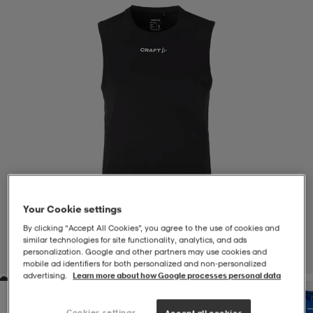
-BH
ngsskor
öjor & skjortor
ngsskor
ingsskor
ar
ingsskor
n
ingsskor
ts & toppar
or
n
kor
kor
öjor & skjortor
usskor
öjor & skjortor
skor
r
skor
n
tskor
Your Cookie settings
By clicking “Accept All Cookies”, you agree to the use of cookies and
 & klänningar
or
r & pannband
or
 & klänningar
-/Tennisskor
similar technologies for site functionality, analytics, and ads
personalization. Google and other partners may use cookies and
1
/
2
mobile ad identifiers for both personalized and non‑personalized
advertising.
Learn more about how Google processes personal data
r
andy-/Handbollsskor
kar & vantar
andy-/Handbollsskor
ller
ler
Cookies settings