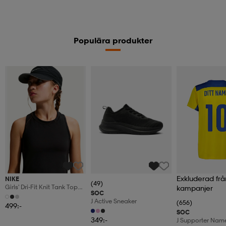
Populära produkter
Exkluderad frå
NIKE
(49)
Girls' Dri-Fit Knit Tank Top
kampanjer
SOC
Mavn
J Active Sneaker
(656)
499:-
SOC
349:-
J Supporter Nam