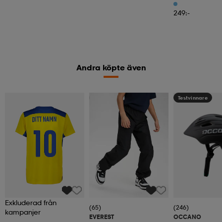
249:-
Andra köpte även
Kampanj -25%
Testvinnare
Exkluderad från
(65)
(246)
kampanjer
EVEREST
OCCANO