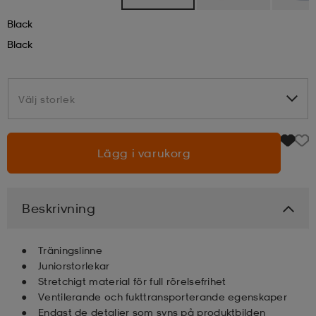
Black
läder
lbehör
r
lbehör
kläder
Black
asögon
äder
r
Välj storlek
Välj storlek
r
s
Lägg i varukorg
äder
ård
äder
Beskrivning
s
s
Träningslinne
Juniorstorlekar
Stretchigt material för full rörelsefrihet
ård
ård
Ventilerande och fukttransporterande egenskaper
Endast de detaljer som syns på produktbilden