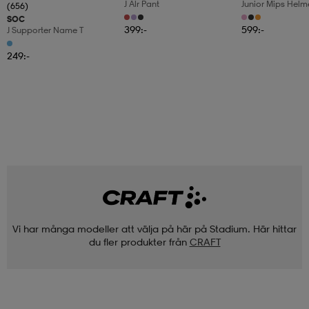
J Alr Pant
Junior Mips Helm
(656)
SOC
399:-
599:-
J Supporter Name T
249:-
Vi har många modeller att välja på här på Stadium. Här hittar
du fler produkter från
CRAFT