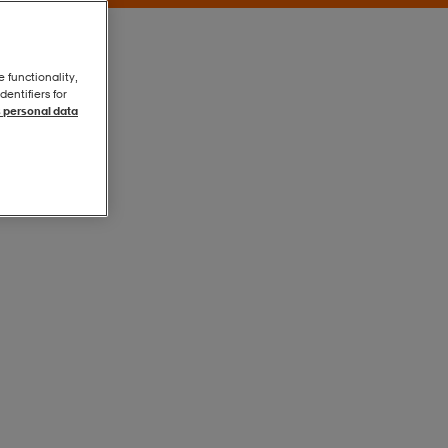
e functionality,
entifiers for
 personal data
Blue
Blue