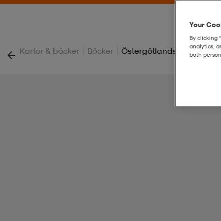
Your Cook
By clicking 
analytics, 
|
|
Kartor & böcker
Böcker
Östergötlands Bästa Skri
both person