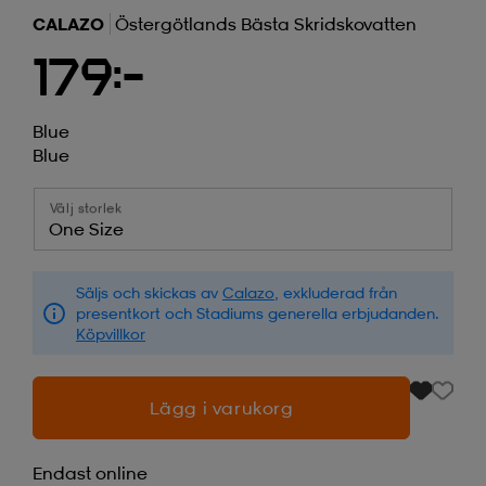
CALAZO
Östergötlands Bästa Skridskovatten
179:-
Blue
Blue
Välj storlek
One Size
Säljs och skickas av
Calazo
, exkluderad från
presentkort och Stadiums generella erbjudanden.
Köpvillkor
Lägg i varukorg
Endast online