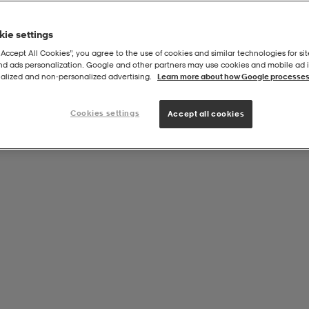
ie settings
“Accept All Cookies”, you agree to the use of cookies and similar technologies for sit
and ads personalization. Google and other partners may use cookies and mobile ad id
dskovatten
alized and non‑personalized advertising.
Learn more about how Google processes
Cookies settings
Accept all cookies