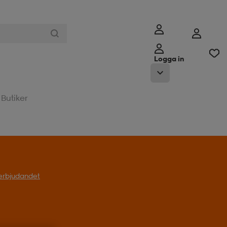
Logga in
Butiker
l erbjudandet