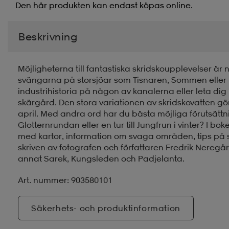
Den här produkten kan endast köpas online.
Beskrivning
Möjligheterna till fantastiska skridskoupplevelser ä
svängarna på storsjöar som Tisnaren, Sommen eller k
industrihistoria på någon av kanalerna eller leta dig 
skärgård. Den stora variationen av skridskovatten gö
april. Med andra ord har du bästa möjliga förutsättnin
Glotternrundan eller en tur till Jungfrun i vinter? I bo
med kartor, information om svaga områden, tips på 
skriven av fotografen och författaren Fredrik Neregå
annat Sarek, Kungsleden och Padjelanta.
Art. nummer: 903580101
Säkerhets- och produktinformation