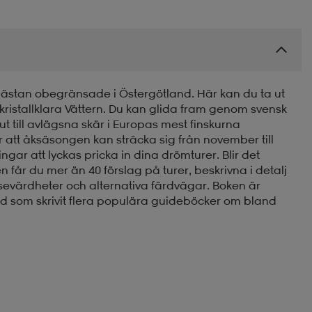
r nästan obegränsade i Östergötland. Här kan du ta ut
ristallklara Vättern. Du kan glida fram genom svensk
ut till avlägsna skär i Europas mest finskurna
r att åksäsongen kan sträcka sig från november till
gar att lyckas pricka in dina drömturer. Blir det
ken får du mer än 40 förslag på turer, beskrivna i detalj
sevärdheter och alternativa färdvägar. Boken är
rd som skrivit flera populära guideböcker om bland