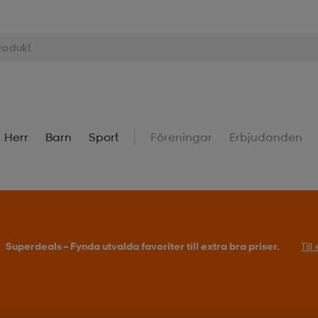
Herr
Barn
Sport
Föreningar
Erbjudanden
Superdeals – Fynda utvalda favoriter till extra bra priser.
Til