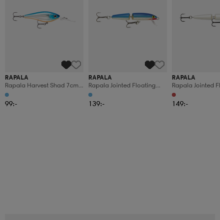
RAPALA
RAPALA
RAPALA
Rapala Harvest Shad 7cm
Rapala Jointed Floating
Rapala Jointed F
9g - Silver Blue
9cm - Blue
11cm - Red Hea
99:-
139:-
149:-