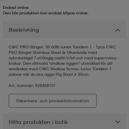
Endast online
läder
lbehör
r
lbehör
kläder
Den här produkten kan endast köpas online.
Beskrivning
asögon
äder
r
CWC PRO Stinger, SS 60lb Junior Tandem 1 - 1pcs CWC
PRO Stinger Stainless Steel är tillverkade med
r
s
nylonbelagd 7-strängig rostfri tråd och med supervassa
krokar. Den ultimata "shallow riggen" utvecklad för att
användas med CWC Shallow Screw. Junior Tandem 1
passar när du ska rigga Pig Shad Jr 20cm.
äder
ård
äder
Art. nummer: 928458101
s
s
Säkerhets- och produktinformation
ård
ård
Hitta produkten i butik