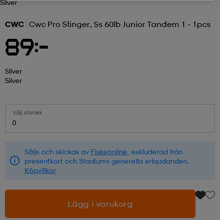
Silver
r & pannband
tskor
läder
tskor
r
ngsskor
CWC
Cwc Pro Stinger, Ss 60lb Junior Tandem 1 - 1pcs
89:-
kar & vantar
skor
ukar
skor
kar & vantar
kor
Silver
Silver
ukar
sskor
ställ
sskor
ukar
lbehör
Välj storlek
0
ställ
stövlar
por
stövlar
ställ
er
Säljs och skickas av
Fiskeonline
, exkluderad från
presentkort och Stadiums generella erbjudanden.
por
ler
kläder
ler
läder
Köpvillkor
Lägg i varukorg
kläder
ngskor
asögon
ngskor
por