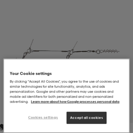
-BH
ngsskor
öjor & skjortor
ngsskor
ingsskor
ar
ingsskor
n
ingsskor
ts & toppar
or
n
kor
kor
öjor & skjortor
usskor
Your Cookie settings
öjor & skjortor
skor
r
skor
n
tskor
By clicking “Accept All Cookies”, you agree to the use of cookies and
similar technologies for site functionality, analytics, and ads
personalization. Google and other partners may use cookies and
mobile ad identifiers for both personalized and non‑personalized
 & klänningar
or
r & pannband
or
 & klänningar
-/Tennisskor
advertising.
Learn more about how Google processes personal data
1
/
1
Cookies settings
Accept all cookies
r
andy-/Handbollsskor
kar & vantar
andy-/Handbollsskor
ller
ler
Silver