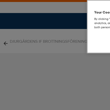
Your Cook
By clicking 
analytics, 
both person
DJURGÅRDENS IF BROTTNINGSFÖRENING DIF Brottni