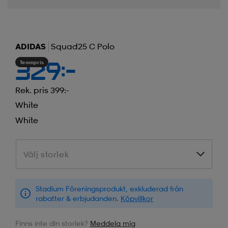
ADIDAS
Squad25 C Polo
Teampris
329:-
Rek. pris 399:-
White
White
Välj storlek
Välj storlek
Stadium Föreningsprodukt, exkluderad från
rabatter & erbjudanden.
Köpvillkor
Finns inte din storlek?
Meddela mig