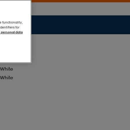
e functionality,
entifiers for
 personal data
White
White