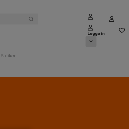
Logga in
Butiker
t