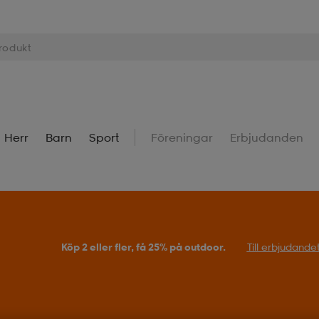
Herr
Barn
Sport
Föreningar
Erbjudanden
Köp 2 eller fler, få 25% på outdoor.
Till erbjudande