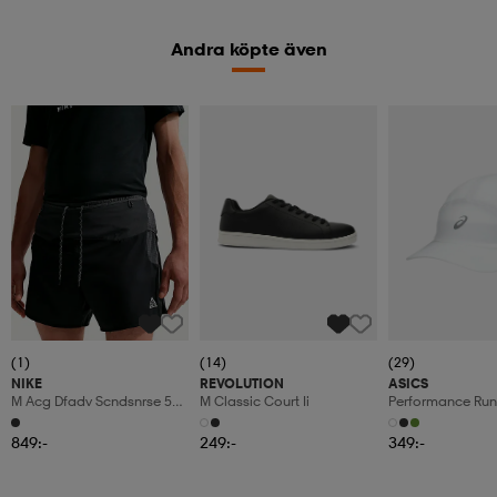
Andra köpte även
(1)
(14)
(29)
NIKE
REVOLUTION
ASICS
M Acg Dfadv Scndsnrse 5bf
M Classic Court Ii
Performance Ru
Shrt
849:-
249:-
349:-