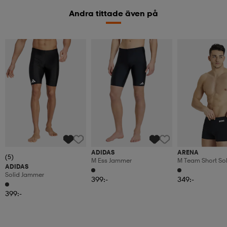
Andra tittade även på
ADIDAS
ARENA
(5)
M Ess Jammer
M Team Short Sol
ADIDAS
Solid Jammer
399:-
349:-
399:-