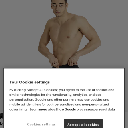
-BH
ngsskor
öjor & skjortor
ngsskor
ingsskor
ar
ingsskor
n
ingsskor
ts & toppar
or
n
kor
kor
öjor & skjortor
usskor
öjor & skjortor
skor
r
skor
n
tskor
Your Cookie settings
By clicking “Accept All Cookies”, you agree to the use of cookies and
similar technologies for site functionality, analytics, and ads
 & klänningar
or
r & pannband
or
 & klänningar
-/Tennisskor
personalization. Google and other partners may use cookies and
mobile ad identifiers for both personalized and non‑personalized
1
/
3
advertising.
Learn more about how Google processes personal data
Black
r
andy-/Handbollsskor
kar & vantar
andy-/Handbollsskor
ller
ler
Black
Cookies settings
Accept all cookies