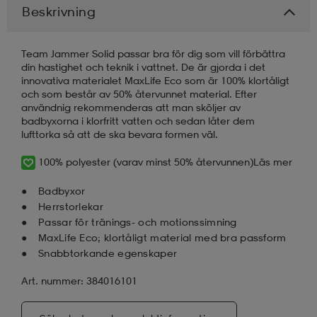
Beskrivning
läder
lbehör
r
lbehör
kläder
Team Jammer Solid passar bra för dig som vill förbättra
din hastighet och teknik i vattnet. De är gjorda i det
innovativa materialet MaxLife Eco som är 100% klortåligt
asögon
äder
r
och som består av 50% återvunnet material. Efter
användnig rekommenderas att man sköljer av
badbyxorna i klorfritt vatten och sedan låter dem
lufttorka så att de ska bevara formen väl.
r
s
100% polyester (varav minst 50% återvunnen)
Läs mer
äder
ård
äder
Badbyxor
Herrstorlekar
Passar för tränings- och motionssimning
MaxLife Eco; klortåligt material med bra passform
s
s
Snabbtorkande egenskaper
Art. nummer: 384016101
ård
ård