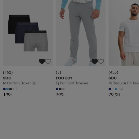
(162)
(3)
(455)
SOC
FOOTJOY
SOC
M Cotton Boxer 3p
Fj Par Golf Trouser
M Regular Fit Tee
+1
+4
199:-
799:-
79,90