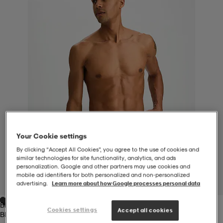
-BH
ngsskor
öjor & skjortor
ngsskor
ingsskor
ar
ingsskor
n
ingsskor
ts & toppar
or
n
kor
kor
öjor & skjortor
usskor
öjor & skjortor
skor
r
skor
n
tskor
Your Cookie settings
By clicking “Accept All Cookies”, you agree to the use of cookies and
similar technologies for site functionality, analytics, and ads
personalization. Google and other partners may use cookies and
 & klänningar
or
r & pannband
or
 & klänningar
-/Tennisskor
mobile ad identifiers for both personalized and non‑personalized
1
/
6
advertising.
Learn more about how Google processes personal data
Black
r
andy-/Handbollsskor
kar & vantar
andy-/Handbollsskor
ller
ler
Cookies settings
Accept all cookies
Black