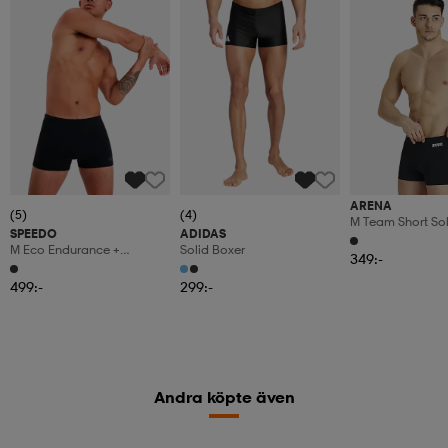
ARENA
(5)
(4)
M Team Short Sol
SPEEDO
ADIDAS
M Eco Endurance +
Solid Boxer
349:-
Aquashort
499:-
299:-
Andra köpte även