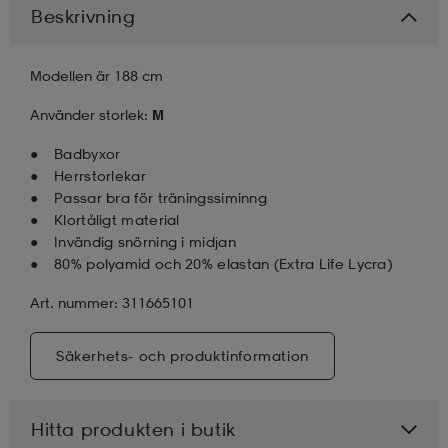
Beskrivning
läder
lbehör
r
lbehör
kläder
Modellen är 188 cm
Använder storlek:
M
asögon
äder
r
Badbyxor
Herrstorlekar
r
s
Passar bra för träningssiminng
Klortåligt material
Invändig snörning i midjan
80% polyamid och 20% elastan (Extra Life Lycra)
äder
ård
äder
Art. nummer: 311665101
s
s
Säkerhets- och produktinformation
ård
ård
Hitta produkten i butik