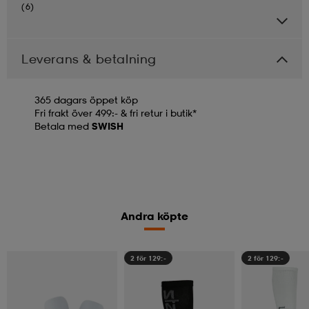
(6)
Leverans & betalning
365 dagars öppet köp
Fri frakt över 499:- & fri retur i butik*
Betala med
SWISH
Andra köpte
2 för 129:-
2 för 129:-