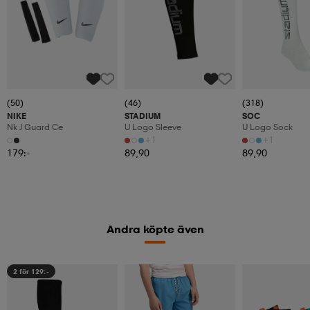
(50)
(46)
(318)
NIKE
STADIUM
SOC
Nk J Guard Ce
U Logo Sleeve
U Logo Sock
+1
+1
179:-
89,90
89,90
Andra köpte även
2 för 129:-