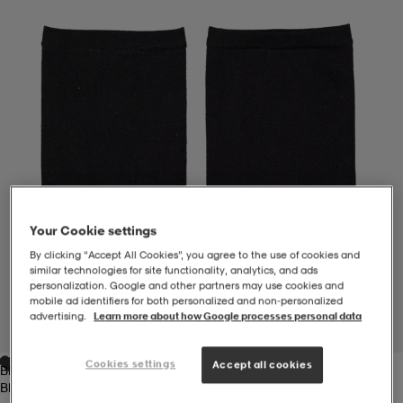
-BH
ngsskor
öjor & skjortor
ngsskor
ingsskor
ar
ingsskor
n
ingsskor
ts & toppar
or
n
kor
kor
öjor & skjortor
usskor
Your Cookie settings
öjor & skjortor
skor
r
skor
n
tskor
By clicking “Accept All Cookies”, you agree to the use of cookies and
similar technologies for site functionality, analytics, and ads
personalization. Google and other partners may use cookies and
mobile ad identifiers for both personalized and non‑personalized
 & klänningar
or
r & pannband
or
 & klänningar
-/Tennisskor
advertising.
Learn more about how Google processes personal data
1
/
1
Cookies settings
Accept all cookies
Black
r
andy-/Handbollsskor
kar & vantar
andy-/Handbollsskor
ller
ler
Black