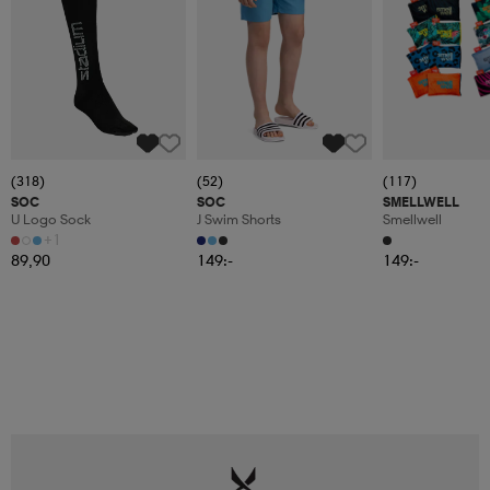
(318)
(52)
(117)
SOC
SOC
SMELLWELL
U Logo Sock
J Swim Shorts
Smellwell
+1
89,90
149:-
149:-