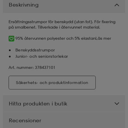
Beskrivning
läder
lbehör
r
lbehör
kläder
Ersättningsstrumpor för benskydd (utan fot). För fixering
på smalbenet. Tillverkade i återvunnet material.
asögon
äder
r
95% återvunnen polyester och 5% elastan
Läs mer
Benskyddsstrumpor
r
s
Junior- och seniorstorlekar
Art. nummer: 378437101
äder
ård
äder
Säkerhets- och produktinformation
s
s
Hitta produkten i butik
ård
ård
Recensioner