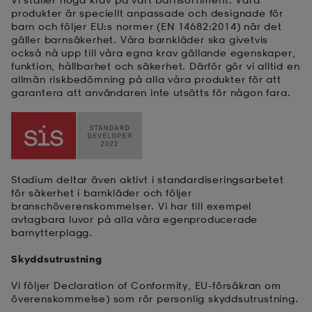
produkter är speciellt anpassade och designade för
barn och följer EU:s normer (EN 14682:2014) när det
läder
lbehör
r
lbehör
kläder
gäller barnsäkerhet. Våra barnkläder ska givetvis
också nå upp till våra egna krav gällande egenskaper,
funktion, hållbarhet och säkerhet. Därför gör vi alltid en
allmän riskbedömning på alla våra produkter för att
asögon
äder
r
garantera att användaren inte utsätts för någon fara.
r
s
Stadium deltar även aktivt i standardiseringsarbetet
äder
ård
äder
för säkerhet i barnkläder och följer
branschöverenskommelser. Vi har till exempel
avtagbara luvor på alla våra egenproducerade
barnytterplagg.
s
s
Skyddsutrustning
Vi följer Declaration of Conformity, EU-försäkran om
ård
ård
överenskommelse) som rör personlig skyddsutrustning.