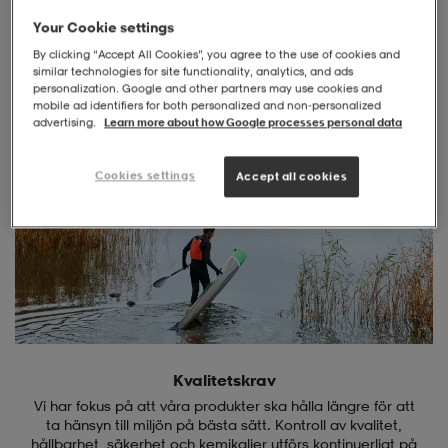
Your Cookie settings
-BH
ngsskor
öjor & skjortor
ngsskor
ingsskor
By clicking “Accept All Cookies”, you agree to the use of cookies and
similar technologies for site functionality, analytics, and ads
personalization. Google and other partners may use cookies and
mobile ad identifiers for both personalized and non‑personalized
ar
ingsskor
n
ingsskor
ts & toppar
or
advertising.
Learn more about how Google processes personal data
Cookies settings
Accept all cookies
n
kor
kor
öjor & skjortor
usskor
öjor & skjortor
skor
r
skor
n
tskor
 & klänningar
or
r & pannband
or
 & klänningar
-/Tennisskor
Kvalitetskrav
Vi har fokus på att våra produkter ska hålla längre för att
r
andy-/Handbollsskor
kar & vantar
andy-/Handbollsskor
ller
ler
ta hänsyn till miljön på bästa sätt. Kontroll av kvalitet,
hållbarhet, säkerhet och kemikalier utförs kontinuerligt på