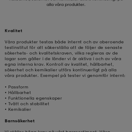
alla våra produkter.
r & pannband
tskor
läder
tskor
r
ngsskor
Kvalitet
kar & vantar
skor
ukar
skor
kar & vantar
kor
Våra produkter testas både internt och av oberoende
testinstitut för att säkerställa att de följer de senaste
säkerhets- och kvalitetskraven, vilka regleras av de
ukar
sskor
ställ
sskor
ukar
lbehör
lagar som gäller i de länder vi är aktiva i och av våra
egna interna krav. Kontroll av kvalitet, hållbarhet,
säkerhet och kemikalier utförs kontinuerligt på alla
våra produkter. Exempel på tester vi genomför internt:
ställ
stövlar
por
stövlar
ställ
er
• Passform
• Hållbarhet
• Funktionella egenskaper
por
ler
kläder
ler
läder
• Tvätt och stabilitet
• Kemikalier
Barnsäkerhet
kläder
ngskor
asögon
ngskor
por
Vi ställer höga krav på vårt barnsortiment. Våra