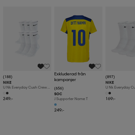
Exkluderad från
(188)
(897)
kampanjer
NIKE
NIKE
U Nk Everyday Cush Crew
U Nk Everyday C
(656)
6pr-Bd
3pr
SOC
249:-
169:-
J Supporter Name T
249:-