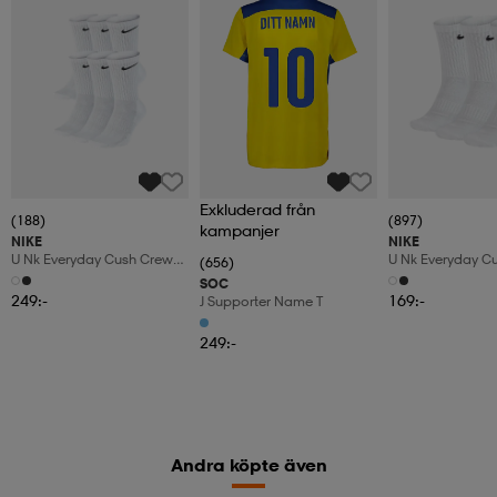
Exkluderad från
(188)
(897)
kampanjer
NIKE
NIKE
U Nk Everyday Cush Crew
U Nk Everyday C
(656)
6pr-Bd
3pr
SOC
249:-
169:-
J Supporter Name T
249:-
Andra köpte även