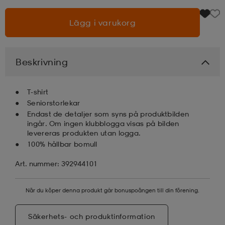
Lägg i varukorg
läder
lbehör
r
lbehör
kläder
asögon
äder
r
Beskrivning
T-shirt
r
s
Seniorstorlekar
Endast de detaljer som syns på produktbilden
ingår. Om ingen klubblogga visas på bilden
levereras produkten utan logga.
äder
ård
äder
100% hållbar bomull
Art. nummer: 392944101
s
s
När du köper denna produkt går bonuspoängen till din förening.
ård
ård
Säkerhets- och produktinformation