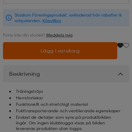
läder
lbehör
r
lbehör
kläder
Stadium Föreningsprodukt, exkluderad från rabatter &
erbjudanden.
Köpvillkor
Finns inte din storlek?
Meddela mig
asögon
äder
r
Lägg i varukorg
r
s
Beskrivning
äder
ård
äder
Träningströja
Herrstorlekar
s
s
Funktionellt och stretchigt material
Fukttransporterande och ventilerande egenskaper
Endast de detaljer som syns på produktbilden
ingår. Om ingen klubblogga visas på bilden
ård
ård
levereras produkten utan logga.