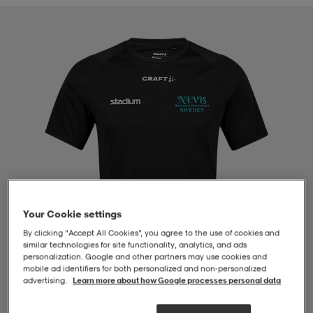
-BH
ngsskor
öjor & skjortor
ngsskor
ingsskor
ar
ingsskor
n
ingsskor
ts & toppar
or
n
kor
kor
öjor & skjortor
usskor
öjor & skjortor
skor
r
skor
n
tskor
Your Cookie settings
By clicking “Accept All Cookies”, you agree to the use of cookies and
 & klänningar
or
r & pannband
or
 & klänningar
-/Tennisskor
similar technologies for site functionality, analytics, and ads
personalization. Google and other partners may use cookies and
mobile ad identifiers for both personalized and non‑personalized
advertising.
Learn more about how Google processes personal data
r
andy-/Handbollsskor
kar & vantar
andy-/Handbollsskor
ller
ler
1
/
4