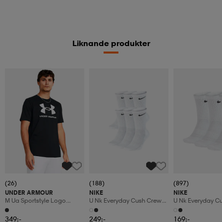
Liknande produkter
(26)
(188)
(897)
UNDER ARMOUR
NIKE
NIKE
M Ua Sportstyle Logo
U Nk Everyday Cush Crew
U Nk Everyday C
Update Ss
6pr-Bd
3pr
349:-
249:-
169:-