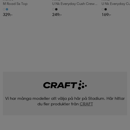
M Road Ss Top
U Nk Everyday Cush Crew
U Nk Everyday C
6pr-Bd
3pr
329:-
249:-
169:-
Vi har många modeller att välja på här på Stadium. Här hittar
du fler produkter från
CRAFT