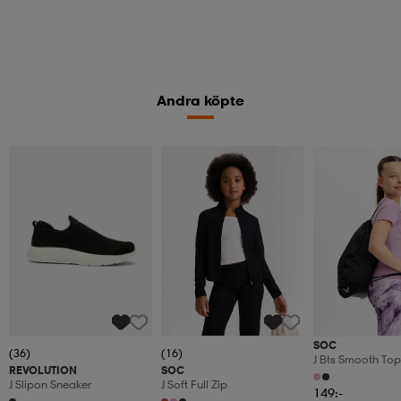
Andra köpte
SOC
(36)
(16)
J Bts Smooth Top
REVOLUTION
SOC
J Slipon Sneaker
J Soft Full Zip
149:-