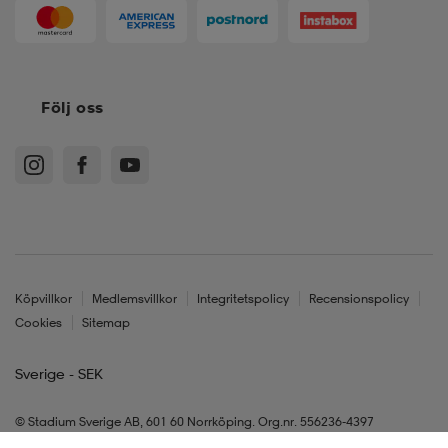
Följ oss
Köpvillkor
Medlemsvillkor
Integritetspolicy
Recensionspolicy
Cookies
Sitemap
Sverige - SEK
© Stadium Sverige AB, 601 60 Norrköping. Org.nr. 556236-4397