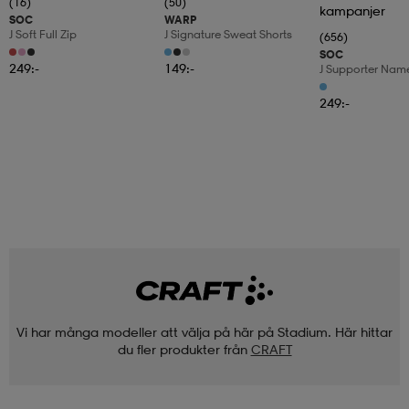
(16)
(50)
kampanjer
SOC
WARP
J Soft Full Zip
J Signature Sweat Shorts
(656)
SOC
249:-
149:-
J Supporter Nam
249:-
Vi har många modeller att välja på här på Stadium. Här hittar
du fler produkter från
CRAFT