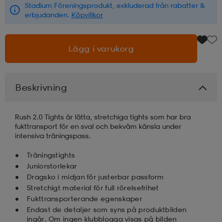
Stadium Föreningsprodukt, exkluderad från rabatter &
erbjudanden.
Köpvillkor
läder
lbehör
r
lbehör
kläder
Lägg i varukorg
asögon
äder
r
Beskrivning
r
s
Rush 2.0 Tights är lätta, stretchiga tights som har bra
fukttransport för en sval och bekväm känsla under
äder
ård
äder
intensiva träningspass.
Träningstights
Juniorstorlekar
s
s
Dragsko i midjan för justerbar passform
Stretchigt material för full rörelsefrihet
Fukttransporterande egenskaper
ård
ård
Endast de detaljer som syns på produktbilden
ingår. Om ingen klubblogga visas på bilden