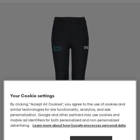
-BH
ngsskor
öjor & skjortor
ngsskor
ingsskor
ar
ingsskor
n
ingsskor
ts & toppar
or
n
kor
kor
öjor & skjortor
usskor
öjor & skjortor
skor
r
skor
n
tskor
Your Cookie settings
By clicking “Accept All Cookies”, you agree to the use of cookies and
 & klänningar
or
r & pannband
or
 & klänningar
-/Tennisskor
similar technologies for site functionality, analytics, and ads
personalization. Google and other partners may use cookies and
mobile ad identifiers for both personalized and non‑personalized
advertising.
Learn more about how Google processes personal data
r
andy-/Handbollsskor
kar & vantar
andy-/Handbollsskor
ller
ler
1
/
4