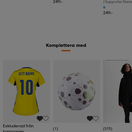
249:-
J Supporter Nam
249:-
Komplettera med
Kampanj -25%
Exkluderad från
(1)
(575)
kampanjer