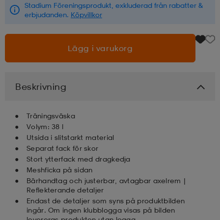
Stadium Föreningsprodukt, exkluderad från rabatter &
erbjudanden.
Köpvillkor
läder
lbehör
r
lbehör
kläder
Lägg i varukorg
asögon
äder
r
Beskrivning
r
s
Träningsväska
Volym: 38 l
äder
ård
äder
Utsida i slitstarkt material
Separat fack för skor
Stort ytterfack med dragkedja
s
s
Meshficka på sidan
Bärhandtag och justerbar, avtagbar axelrem |
Reflekterande detaljer
Endast de detaljer som syns på produktbilden
ård
ård
ingår. Om ingen klubblogga visas på bilden
levereras produkten utan logga.