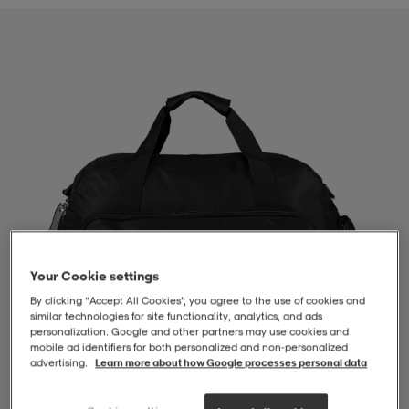
-BH
ngsskor
öjor & skjortor
ngsskor
ingsskor
ar
ingsskor
n
ingsskor
ts & toppar
or
n
kor
kor
öjor & skjortor
usskor
öjor & skjortor
skor
r
skor
n
tskor
Your Cookie settings
By clicking “Accept All Cookies”, you agree to the use of cookies and
 & klänningar
or
r & pannband
or
 & klänningar
-/Tennisskor
similar technologies for site functionality, analytics, and ads
personalization. Google and other partners may use cookies and
mobile ad identifiers for both personalized and non‑personalized
advertising.
Learn more about how Google processes personal data
r
andy-/Handbollsskor
kar & vantar
andy-/Handbollsskor
ller
ler
1
/
4