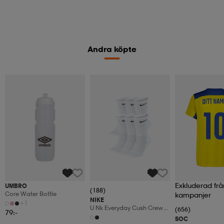
Andra köpte
Exkluderad frå
UMBRO
(188)
Core Water Bottle
kampanjer
NIKE
+1
U Nk Everyday Cush Crew
(656)
79:-
6pr-Bd
SOC