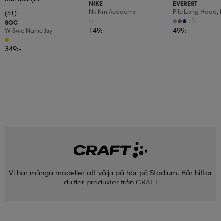
NIKE
EVEREST
Nk Km Academy
Pile Long Hood,
(51)
Fleecetröja, Dam
+5
SOC
149:-
499:-
W Swe Name Jsy
349:-
Vi har många modeller att välja på här på Stadium. Här hittar
du fler produkter från
CRAFT