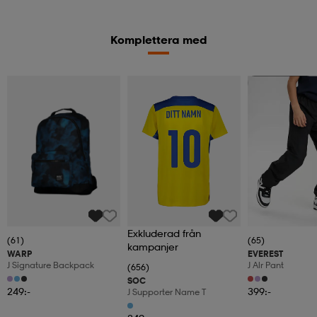
Komplettera med
Kampanj -25%
Exkluderad från
(61)
(65)
kampanjer
WARP
EVEREST
J Signature Backpack
J Alr Pant
(656)
SOC
249:-
399:-
J Supporter Name T