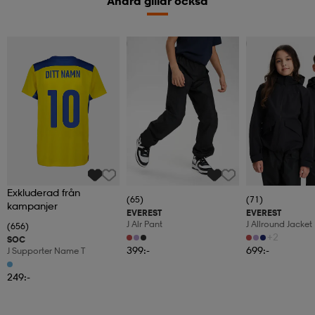
Andra gillar också
Kampanj -25%
Kampanj -25%
Exkluderad från
(65)
(71)
kampanjer
EVEREST
EVEREST
J Alr Pant
J Allround Jacket
(656)
+2
SOC
399:-
699:-
J Supporter Name T
249:-