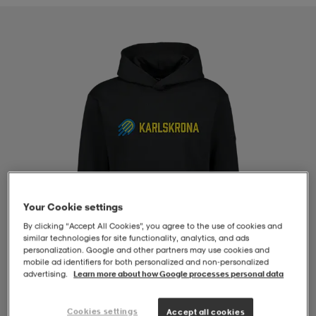
-BH
ngsskor
öjor & skjortor
ngsskor
ingsskor
ar
ingsskor
n
ingsskor
ts & toppar
or
n
kor
kor
öjor & skjortor
usskor
öjor & skjortor
skor
r
skor
n
tskor
Your Cookie settings
By clicking “Accept All Cookies”, you agree to the use of cookies and
similar technologies for site functionality, analytics, and ads
 & klänningar
or
r & pannband
or
 & klänningar
-/Tennisskor
personalization. Google and other partners may use cookies and
mobile ad identifiers for both personalized and non‑personalized
advertising.
Learn more about how Google processes personal data
r
andy-/Handbollsskor
kar & vantar
andy-/Handbollsskor
ller
ler
1
/
4
Cookies settings
Accept all cookies