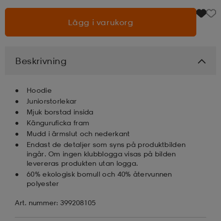
Lägg i varukorg
läder
lbehör
r
lbehör
kläder
asögon
äder
r
Beskrivning
Hoodie
r
s
Juniorstorlekar
Mjuk borstad insida
Känguruficka fram
äder
ård
äder
Mudd i ärmslut och nederkant
Endast de detaljer som syns på produktbilden
ingår. Om ingen klubblogga visas på bilden
levereras produkten utan logga.
s
s
60% ekologisk bomull och 40% återvunnen
polyester
Art. nummer: 399208105
ård
ård